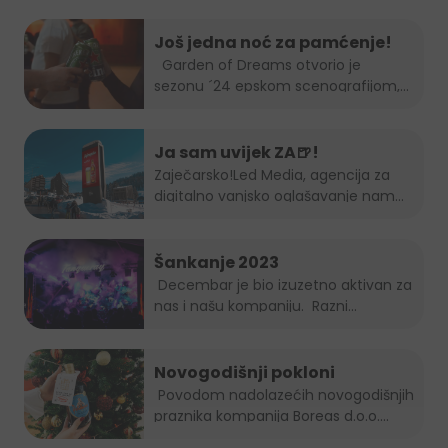
Još jedna noć za pamćenje!
Garden of Dreams otvorio je
sezonu ´24 epskom scenografijom,...
Ja sam uvijek ZA🍺!
Zaječarsko!
Led Media
, agencija za
digitalno vanjsko oglašavanje nam
je...
Šankanje 2023
Decembar je bio izuzetno aktivan za
nas i našu kompaniju. Razni...
Novogodišnji pokloni
Povodom nadolazećih novogodišnjih
praznika kompanija Boreas d.o.o....