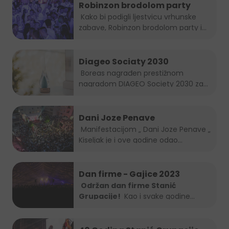
Robinzon brodolom party
Kako bi podigli ljestvicu vrhunske
zabave, Robinzon brodolom party i
ove...
Diageo Sociaty 2030
Boreas nagrađen prestižnom
nagradom DIAGEO Society 2030 za...
Dani Joze Penave
Manifestacijom „ Dani Joze Penave „
Kiseljak je i ove godine odao...
Dan firme - Gajice 2023
Održan dan firme Stanić
Grupacije!
Kao i svake godine
Stanić...