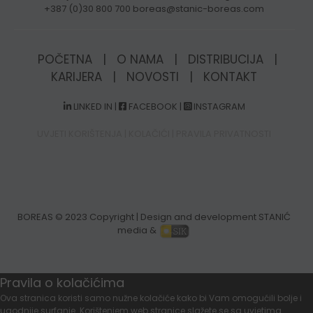
+387 (0)30 800 700 boreas@stanic-boreas.com
POČETNA
|
O NAMA
|
DISTRIBUCIJA
|
KARIJERA
|
NOVOSTI
|
KONTAKT
LINKED IN
|
FACEBOOK
|
INSTAGRAM
UVJETI KORIŠTENJA
|
KOLAČIĆI
|
PRAVILA PRIVATNOSTI
BOREAS
© 2023 Copyright | Design and development STANIĆ
media &
Pravila o kolačićima
Ova stranica koristi samo nužne kolačiće kako bi Vam omogućili bolje i
ugodnije surfanje. Korištenjem web stranice slažete se sa uvjetima