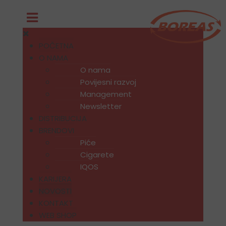
POČETNA
O NAMA
O nama
Povijesni razvoj
Management
Newsletter
DISTRIBUCIJA
BRENDOVI
Piće
Cigarete
IQOS
KARIJERA
NOVOSTI
KONTAKT
WEB SHOP