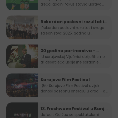
trećoj godini fokus stavlja upravo...
temu disleksije
Rekordan poslovni rezultat i
snaga zajedništva: 2025.
Rekordan poslovni rezultat i snaga
zajedništva: 2025. godina u...
godina u Boreasu
30 godina partnerstva –
Stanić Grupa & HEINEKEN u BiH
U sarajevskoj Vijećnici obilježili smo
tri desetljeća uspješne saradnje...
Sarajevo Film Festival
🎬✨ Sarajevo Film Festival uvijek
donosi posebnu energiju u grad – a
brendovi...
13. Freshwave Festival u Banjoj
Luci
default
Održao se spektakularni