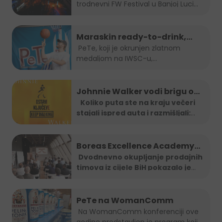
trodnevni FW Festival u Banjoj Luci
od...
Maraskin ready-to-drink,
dobro prepoznatljivi PeTe je
PeTe, koji je okrunjen zlatnom
medaljom na IWSC-u,
na Sarajevo Street Food
najprestižnijem...
Festivalu!
Johnnie Walker vodi brigu o
tebi: Jeftiniji povratak kući
Koliko puta ste na kraju večeri
stajali ispred auta i razmišljali:
taxi vozilima širom BiH
"Ma
...
Boreas Excellence Academy
2025
Dvodnevno okupljanje prodajnih
timova iz cijele BiH pokazalo je
...
PeTe na WomanComm
Na WomanComm konferenciji ove