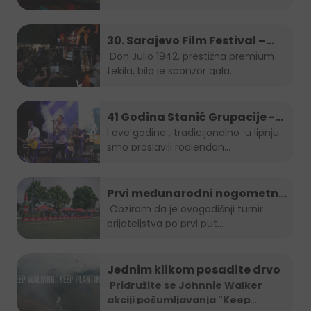
30. Sarajevo Film Festival –
Don Julio Gala zabava
Don Julio 1942, prestižna premium
tekila, bila je sponzor gala...
41 Godina Stanić Grupacije -
koncert Indira Forza i Berin
I ove godine , tradicijonalno u lipnju
smo proslavili rodjendan...
Buturović
Prvi međunarodni nogometni
turnir prijateljstva
Obzirom da je ovogodišnji turnir
prijateljstva po prvi put...
Jednim klikom posadite drvo
Pridružite se Johnnie Walker
akciji pošumljavanja "Keep