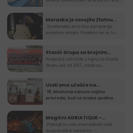
godine predstavljen je program koji
nas vodi...
Maraska je osvojila Zlatnu
plaketu, opet!
Za Marasku smo kao kompanija
posebno vezani. Posebno jer je to...
Stanić Grupa sa brojnim
timom na B2B run utrci
Posljednji četvrtak u rujnu za Stanić
Grupu još od 2017., kada su...
Uzeli smo učešće na…
18. Međunarodnom sajmu
privrede, koji se svake godine
organizira u
...
Magični ADRIATIQUE –
posljednja noć SFF-a
Prestali su nas iznenađivati naši
dugogodišnji saradnici –...