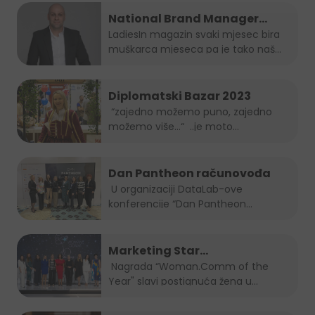
National Brand Manager
Juicy-ja je muškarac mjeseca
LadiesIn magazin svaki mjesec bira
muškarca mjeseca pa je tako naš...
po izboru LadiesIn magazina!
Diplomatski Bazar 2023
“zajedno možemo puno, zajedno
možemo više…“ ..je moto
ovogodišnjeg...
Dan Pantheon računovođa
U organizaciji DataLab-ove
konferencije “Dan Pantheon
računovođa”, Jelena...
Marketing Star
Woman.Comm of the Year za
Nagrada “Woman.Comm of the
Year" slavi postignuća žena u...
2023 je naša direktorica Amra
Skrobo-Berberovic