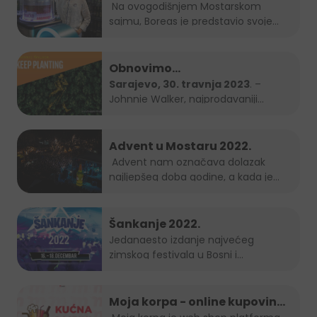
gospodarstva Mostar 2023.
Na ovogodišnjem Mostarskom
sajmu, Boreas je predstavio svoje
brendove...
Obnovimo
bosanskohercegovačke šume
Sarajevo, 30. travnja 2023
. –
Johnnie Walker, najprodavaniji
zajedno – Keep Planting
brend...
Advent u Mostaru 2022.
Advent nam označava dolazak
najljepšeg doba godine, a kada je
Grad Mostar...
Šankanje 2022.
Jedanaesto izdanje najvećeg
zimskog festivala u Bosni i
Hercegovini, popularno...
Moja korpa - online kupovina