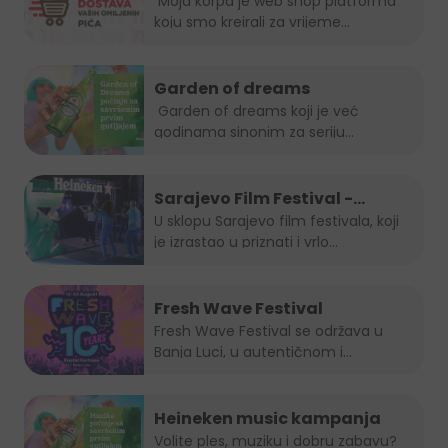
je uvijek in!
Moja korpa je web shop platforma
koju smo kreirali za vrijeme...
Garden of dreams
Garden of dreams koji je već
godinama sinonim za seriju
popularnih...
Sarajevo Film Festival -
Summer Lounge
U sklopu Sarajevo film festivala, koji
je izrastao u priznati i vrlo...
Fresh Wave Festival
Fresh Wave Festival se održava u
Banja Luci, u autentičnom i...
Heineken music kampanja
Volite ples, muziku i dobru zabavu?