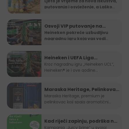
vodi na Maltu
Ljeto je vrijeme za nova iskustva,
putovanja i osvježenje, a Laško
...
Osvoji VIP putovanje na
Formula 1 utrku uz Heineken
Heineken pokreće uzbudljivu
nagradnu igru koja vas vodi
nagradnu igru
direktno na
...
Heineken i UEFA Liga
šampiona nagradili ljubitelje
Kroz nagradnu igru „Heineken UCL“,
Heineken® je i ove godine...
nogometa u BiH
Maraska Heritage, Pelinkovac
nad Pelinkovcima
Maraska Heritage, premium je
pelinkovac koji spaja aromatični
pelin...
Kad riječi zapinju, podrška ne
smije: "Juicy brine" otvara
Kampanja „Juicy brine“ u svojoj