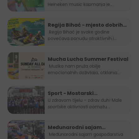
Heineken music kapmanja je...
Regija Bihać - mjesto dobrih
evenata
Regija Bihać je svake godine
povećava ponudu atraktivnih i...
Mucha Lucha Summer Festival
Muzika nam pruža obilje
emocionalnih doživljaja, otklanja
osjećaj...
Sport - Mostarski
polumaraton, Sara 5K, Zenički
U zdravom tijelu – zdrav duh! Male
sportske aktivnosti pomažu...
cener i Kiseljak open
Međunarodni sajam
gospodarstva Mostar 2022.
Međunarodni sajam gospodarstva