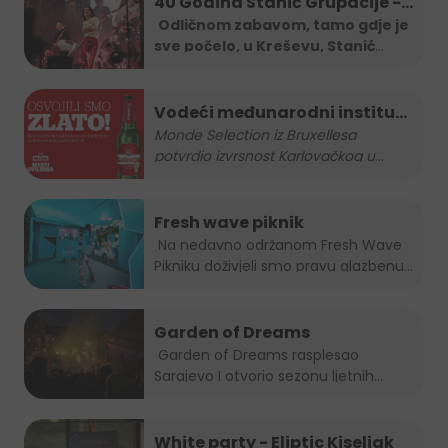
40 Godina Stanić Grupacije -
koncert Severine
Odličnom zabavom, tamo gdje je
sve počelo, u Kreševu, Stanić
Grupa je
...
Vodeći međunarodni institut
za kvalitetu nagradio
Monde Selection iz Bruxellesa
potvrdio izvrsnost Karlovačkog u
...
Karlovačko zlatnom
medaljom
Fresh wave piknik
Na nedavno održanom Fresh Wave
Pikniku doživjeli smo pravu glazbenu...
Garden of Dreams
Garden of Dreams rasplesao
Sarajevo I otvorio sezonu ljetnih...
White party - Eliptic Kiseljak