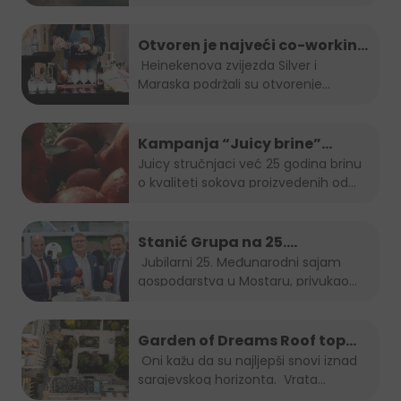
Walking.
...
Otvoren je najveći co-working
space u Sarajevu!
Heinekenova zvijezda Silver i
Maraska podržali su otvorenje...
Kampanja “Juicy brine”
predstavlja omiljeni voćni sok
Juicy stručnjaci već 25 godina brinu
o kvaliteti sokova proizvedenih od
u inovativnom i održivom
najboljeg...
pakiranju
Stanić Grupa na 25.
Međunarodnom sajmu
Jubilarni 25. Međunarodni sajam
gospodarstva u Mostaru, privukao
gospodarstva u Mostaru
je...
Garden of Dreams Roof top
Session
Oni kažu da su najljepši snovi iznad
sarajevskog horizonta. Vrata...