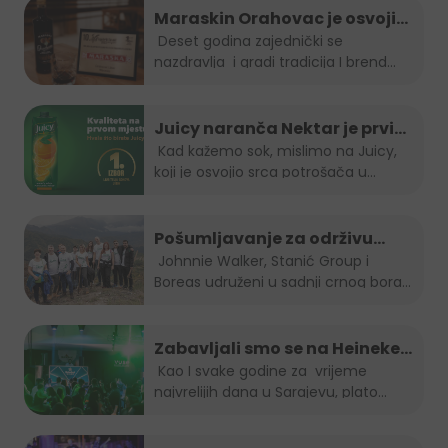
Maraskin Orahovac je osvojio
zlatnu plaketu na Spirit fest-u
Deset godina zajednički se
nazdravlja i gradi tradicija I brend...
2023
Juicy naranča Nektar je prvi
izbor potrošača u BiH
Kad kažemo sok, mislimo na Juicy,
koji je osvojio srca potrošača u
Bosni...
Pošumljavanje za održivu
budućnost
Johnnie Walker, Stanić Group i
Boreas udruženi u sadnji crnog bora...
Zabavljali smo se na Heineken
Summer lounge-u
Kao I svake godine za vrijeme
najvrelijih dana u Sarajevu, plato...