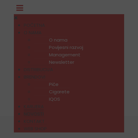
POČETNA
O NAMA
O nama
Povijesni razvoj
Management
Newsletter
DISTRIBUCIJA
BRENDOVI
Piće
Cigarete
IQOS
KARIJERA
NOVOSTI
KONTAKT
WEB SHOP