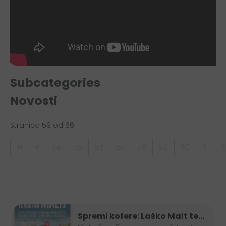
Subcategories
Novosti
Stranica 59 od 66
54
55
56
57
58
59
60
61
6
Spremi kofere: Laško Malt te