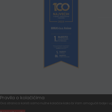
Pravila o kolačićima
Ova stranica koristi samo nužne kolačiće kako bi Vam omogućili bolje i ug