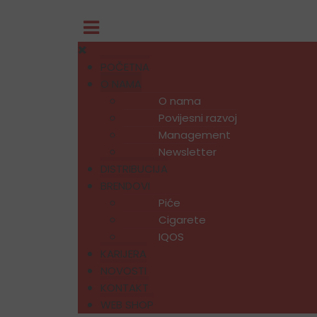
POČETNA
O NAMA
O nama
Povijesni razvoj
Management
Newsletter
DISTRIBUCIJA
BRENDOVI
Piće
Cigarete
IQOS
KARIJERA
NOVOSTI
KONTAKT
WEB SHOP