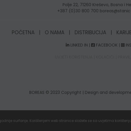
Polje 22, 71260 Kreševo, Bosna i 
+387 (0)30 800 700 boreas@stani
POČETNA
|
O NAMA
|
DISTRIBUCIJA
|
KARIJ
LINKED IN
|
FACEBOOK
|
IN
UVJETI KORIŠTENJA
|
KOLAČIĆI
|
PRAVIL
BOREAS
© 2023 Copyright | Design and developm
odnije surfanje. Korištenjem web stranice slažete se sa uvjetima korištenj