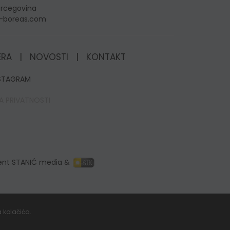
Hercegovina
c-boreas.com
ERA
|
NOVOSTI
|
KONTAKT
STAGRAM
A PRIVATNOSTI
ent STANIĆ media &
a kolačića.