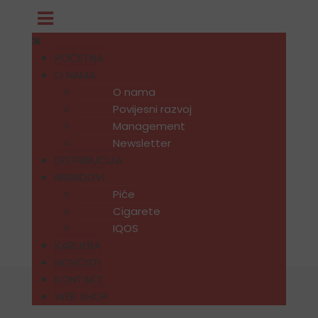
POČETNA
O NAMA
O nama
Povijesni razvoj
Management
Newsletter
DISTRIBUCIJA
BRENDOVI
Piće
Cigarete
IQOS
KARIJERA
NOVOSTI
KONTAKT
WEB SHOP