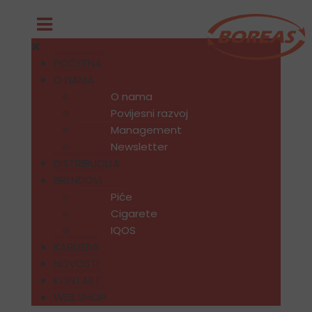
POČETNA
O NAMA
O nama
Povijesni razvoj
Management
Newsletter
DISTRIBUCIJA
BRENDOVI
Piće
Cigarete
IQOS
KARIJERA
NOVOSTI
KONTAKT
WEB SHOP