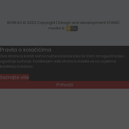
BOREAS
© 2023 Copyright | Design and development STANIĆ
media &
Pravila o kolačićima
Ova stranica koristi samo nužne kolačiće kako bi Vam omogućili bolje i
ugodnije surfanje. Korištenjem web stranice slažete se sa uvjetima
korištenja kolačića.
Saznajte više
Prihvati