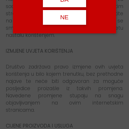
sadržaj tih stranica, niti za linkove na tim
stranicama. Sve sadržaje web stranice koristite
NE
na vlastitu odgovornost i tvrtka se ne može se
smatrati odgovornom za bilo kakvu štetu
nastalu korištenjem.
IZMJENE UVJETA KORIŠTENJA
Društvo zadržava pravo izmjene ovih uvjeta
korištenja u bilo kojem trenutku, bez prethodne
najave te neće biti odgovoran za moguće
posljedice proizašle iz takvih promjena.
Navedene promjene stupaju na snagu
objavljivanjem na ovim internetskim
stranicama.
CIJENE PROIZVODA I USLUGA