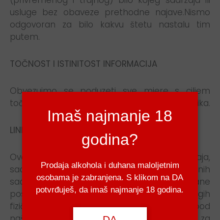
(privremenog i trajnog) bilo kojeg sadržaja ili
usluge bez obaveze prethodne najave.Nismo
odgovoran za bilo kakvu štetu nastalu tim
putem.
TOČNOST I ISTINITOST INFORMACIJA
Obvezujmo se poduzeti sve mjere s ciljem
točnog i kvalitetnog informiranja svojih korisnika.
Imaš najmanje 18
LINKOVI NA DRUGE WEB STRANICE
godina?
Ova web stranica sastoji se od vlastitih sadržaja,
Prodaja alkohola i duhana maloljetnim
sadržaja partnera i oglašivača, besplatnih
osobama je zabranjena. S klikom na DA
sadržaja, sadržaja kreiranih od strane
potvrđuješ, da imaš najmanje 18 godina.
posjetitelja te linkova na vanjske stranice drugih
fizičkih ili pravnih osoba. Te stranice nisu pod
našom kontrolom te nismo odgovorni za
DA