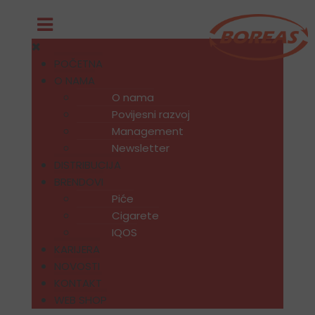
POČETNA
O NAMA
O nama
Povijesni razvoj
Management
Newsletter
DISTRIBUCIJA
BRENDOVI
Piće
Cigarete
IQOS
KARIJERA
NOVOSTI
KONTAKT
WEB SHOP