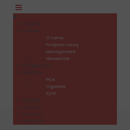
POČETNA
O NAMA
O nama
Povijesni razvoj
Management
Newsletter
DISTRIBUCIJA
BRENDOVI
Piće
Cigarete
IQOS
KARIJERA
NOVOSTI
KONTAKT
WEB SHOP