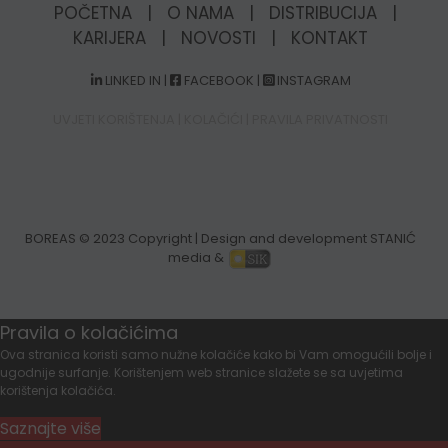
POČETNA
|
O NAMA
|
DISTRIBUCIJA
|
KARIJERA
|
NOVOSTI
|
KONTAKT
LINKED IN
|
FACEBOOK
|
INSTAGRAM
UVJETI KORIŠTENJA
|
KOLAČIĆI
|
PRAVILA PRIVATNOSTI
BOREAS
© 2023 Copyright | Design and development STANIĆ
media &
Pravila o kolačićima
Ova stranica koristi samo nužne kolačiće kako bi Vam omogućili bolje i
ugodnije surfanje. Korištenjem web stranice slažete se sa uvjetima
korištenja kolačića.
Saznajte više