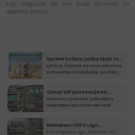
koja osigurava da sve bude spremno za
uspješnu sezonu.
Spremi kofere: Laško Malt te
vodi na Maltu
Ljeto je vrijeme za nova iskustva,
putovanja i osvježenje, a Laško
...
Osvoji VIP putovanje na
Formula 1 utrku uz Heineken
Heineken pokreće uzbudljivu
nagradnu igru koja vas vodi
nagradnu igru
direktno na
...
Heineken i UEFA Liga
šampiona nagradili ljubitelje
Kroz nagradnu igru „Heineken UCL“,