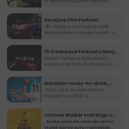
tri desetljeća uspješne saradnje...
Sarajevo Film Festival
🎬✨ Sarajevo Film Festival uvijek
donosi posebnu energiju u grad – a
brendovi...
13. Freshwave Festival u Banjoj
Luci
default
Održao se spektakularni
trodnevni FW Festival u Banjoj Luci
od...
Maraskin ready-to-drink,
dobro prepoznatljivi PeTe je
PeTe, koji je okrunjen zlatnom
medaljom na IWSC-u,
na Sarajevo Street Food
najprestižnijem...
Festivalu!
Johnnie Walker vodi brigu o
tebi: Jeftiniji povratak kući
Koliko puta ste na kraju večeri
stajali ispred auta i razmišljali:
taxi vozilima širom BiH