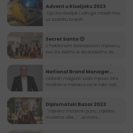
Advent u Kiseljaku 2023
Općina Kiseljak i udruga mladih Kiss,
uz podršku brojnih...
Secret Santa 😊
U hektičnom dvanaestom mjesecu,
sve što želimo je da preživimo do...
National Brand Manager
Juicy-ja je muškarac mjeseca
LadiesIn magazin svaki mjesec bira
muškarca mjeseca pa je tako naš...
po izboru LadiesIn magazina!
Diplomatski Bazar 2023
“zajedno možemo puno, zajedno
možemo više…“ ..je moto
ovogodišnjeg...