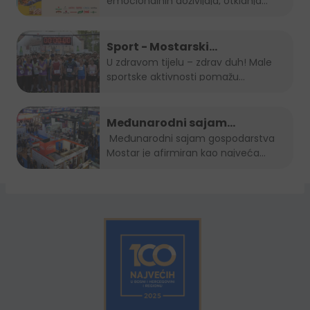
emocionalnih doživljaja, otklanja
osjećaj...
Sport - Mostarski
polumaraton, Sara 5K, Zenički
U zdravom tijelu – zdrav duh! Male
sportske aktivnosti pomažu...
cener i Kiseljak open
Međunarodni sajam
gospodarstva Mostar 2022.
Međunarodni sajam gospodarstva
Mostar je afirmiran kao najveća...