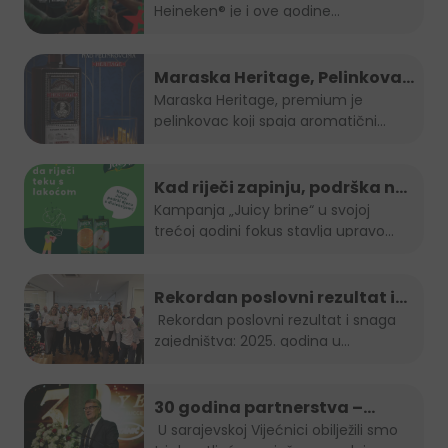
Heineken® je i ove godine...
nogometa u BiH
Maraska Heritage, Pelinkovac
nad Pelinkovcima
Maraska Heritage, premium je
pelinkovac koji spaja aromatični
pelin...
Kad riječi zapinju, podrška ne
smije: "Juicy brine" otvara
Kampanja „Juicy brine“ u svojoj
trećoj godini fokus stavlja upravo...
temu disleksije
Rekordan poslovni rezultat i
snaga zajedništva: 2025.
Rekordan poslovni rezultat i snaga
zajedništva: 2025. godina u...
godina u Boreasu
30 godina partnerstva –
Stanić Grupa & HEINEKEN u BiH
U sarajevskoj Vijećnici obilježili smo