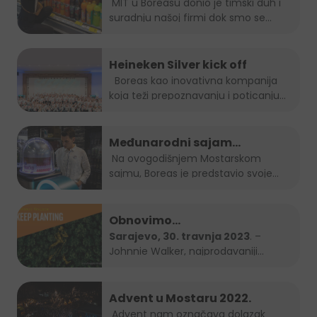
MIT u Boreasu donio je timski duh i
suradnju našoj firmi dok smo se...
Heineken Silver kick off
Boreas kao inovativna kompanija
koja teži prepoznavanju i poticanju
novih...
Međunarodni sajam
gospodarstva Mostar 2023.
Na ovogodišnjem Mostarskom
sajmu, Boreas je predstavio svoje
brendove...
Obnovimo
bosanskohercegovačke šume
Sarajevo, 30. travnja 2023
. –
Johnnie Walker, najprodavaniji
zajedno – Keep Planting
brend...
Advent u Mostaru 2022.
Advent nam označava dolazak