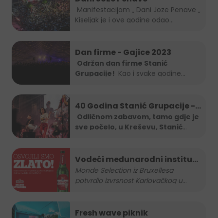
Manifestacijom „ Dani Joze Penave „
Kiseljak je i ove godine odao...
Dan firme - Gajice 2023
Održan dan firme Stanić
Grupacije!
Kao i svake godine
Stanić...
40 Godina Stanić Grupacije -
koncert Severine
Odličnom zabavom, tamo gdje je
sve počelo, u Kreševu, Stanić
Grupa je
...
Vodeći međunarodni institut
za kvalitetu nagradio
Monde Selection iz Bruxellesa
potvrdio izvrsnost Karlovačkog u
...
Karlovačko zlatnom
medaljom
Fresh wave piknik