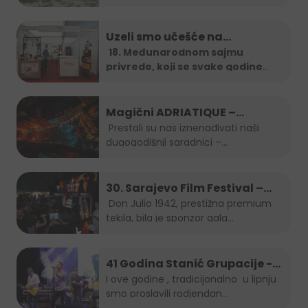
Uzeli smo učešće na…
18. Međunarodnom sajmu
privrede, koji se svake godine
organizira u
...
Magični ADRIATIQUE –
posljednja noć SFF-a
Prestali su nas iznenađivati naši
dugogodišnji saradnici –...
30. Sarajevo Film Festival –
Don Julio Gala zabava
Don Julio 1942, prestižna premium
tekila, bila je sponzor gala...
41 Godina Stanić Grupacije -
koncert Indira Forza i Berin
I ove godine , tradicijonalno u lipnju
smo proslavili rodjendan...
Buturović