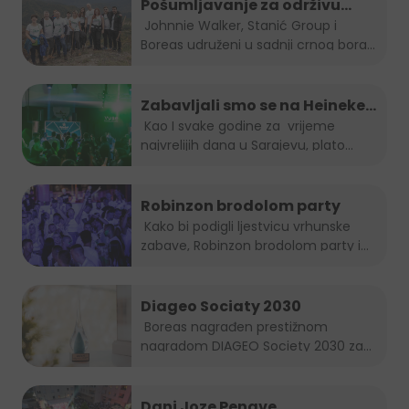
Pošumljavanje za održivu
budućnost
Johnnie Walker, Stanić Group i
Boreas udruženi u sadnji crnog bora...
Zabavljali smo se na Heineken
Summer lounge-u
Kao I svake godine za vrijeme
najvrelijih dana u Sarajevu, plato...
Robinzon brodolom party
Kako bi podigli ljestvicu vrhunske
zabave, Robinzon brodolom party i
ove...
Diageo Sociaty 2030
Boreas nagrađen prestižnom
nagradom DIAGEO Society 2030 za...
Dani Joze Penave