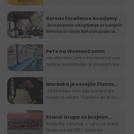
"Ma
...
Boreas Excellence Academy
2025
Dvodnevno okupljanje prodajnih
timova iz cijele BiH pokazalo je
...
PeTe na WomanComm
Na WomanComm konferenciji ove
godine predstavljen je program koji
nas vodi...
Maraska je osvojila Zlatnu
plaketu, opet!
Za Marasku smo kao kompanija
posebno vezani. Posebno jer je to...
Stanić Grupa sa brojnim
timom na B2B run utrci
Posljednji četvrtak u rujnu za Stanić
Grupu još od 2017., kada su...