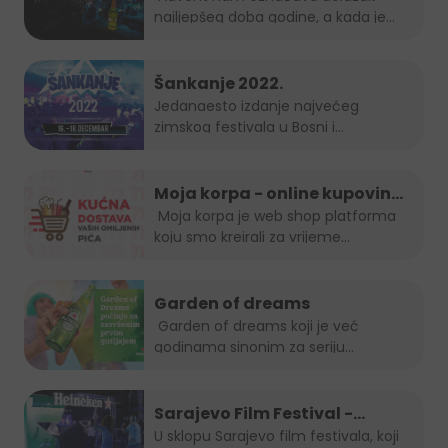
najljepšeg doba godine, a kada je
Grad Mostar...
Šankanje 2022.
Jedanaesto izdanje najvećeg
zimskog festivala u Bosni i
Hercegovini, popularno...
Moja korpa - online kupovina
je uvijek in!
Moja korpa je web shop platforma
koju smo kreirali za vrijeme...
Garden of dreams
Garden of dreams koji je već
godinama sinonim za seriju
popularnih...
Sarajevo Film Festival -
Summer Lounge
U sklopu Sarajevo film festivala, koji