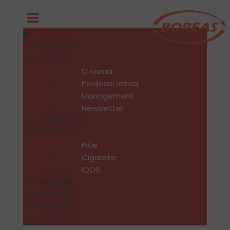
POČETNA
O NAMA
O nama
Povijesni razvoj
Management
Newsletter
DISTRIBUCIJA
BRENDOVI
Piće
Cigarete
IQOS
KARIJERA
NOVOSTI
KONTAKT
WEB SHOP