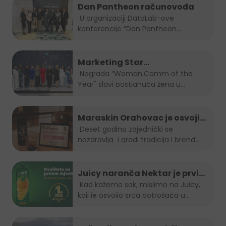
Dan Pantheon računovođa
U organizaciji DataLab-ove
konferencije “Dan Pantheon
računovođa”, Jelena...
Marketing Star
Woman.Comm of the Year za
Nagrada “Woman.Comm of the
Year" slavi postignuća žena u...
2023 je naša direktorica Amra
Skrobo-Berberovic
Maraskin Orahovac je osvojio
zlatnu plaketu na Spirit fest-u
Deset godina zajednički se
nazdravlja i gradi tradicija I brend...
2023
Juicy naranča Nektar je prvi
izbor potrošača u BiH
Kad kažemo sok, mislimo na Juicy,
koji je osvojio srca potrošača u
Bosni...