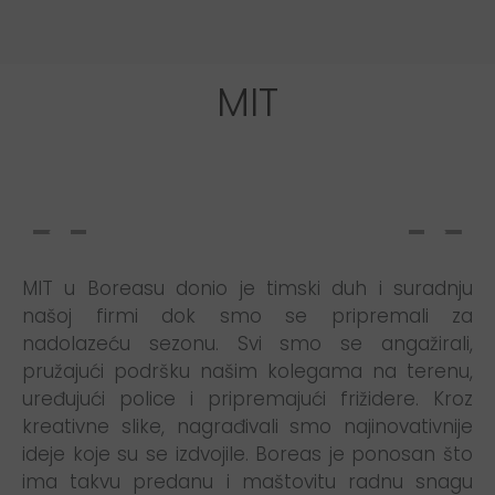
MIT
MIT u Boreasu donio je timski duh i suradnju
našoj firmi dok smo se pripremali za
nadolazeću sezonu. Svi smo se angažirali,
pružajući podršku našim kolegama na terenu,
uređujući police i pripremajući frižidere. Kroz
kreativne slike, nagrađivali smo najinovativnije
ideje koje su se izdvojile. Boreas je ponosan što
ima takvu predanu i maštovitu radnu snagu