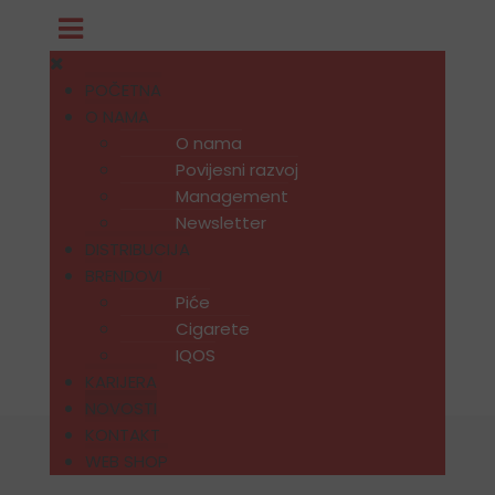
POČETNA
O NAMA
O nama
Povijesni razvoj
Management
Newsletter
DISTRIBUCIJA
BRENDOVI
Piće
Cigarete
IQOS
KARIJERA
NOVOSTI
KONTAKT
WEB SHOP