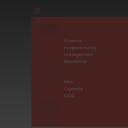
POČETNA
O NAMA
O nama
Povijesni razvoj
Management
Newsletter
DISTRIBUCIJA
BRENDOVI
Piće
Cigarete
IQOS
KARIJERA
NOVOSTI
KONTAKT
WEB SHOP