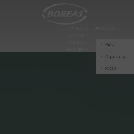
KARIJERA
BRENDOVI
NOVOSTI
KONTAKT
Piće
WEB SHOP
Cigarete
IQOS