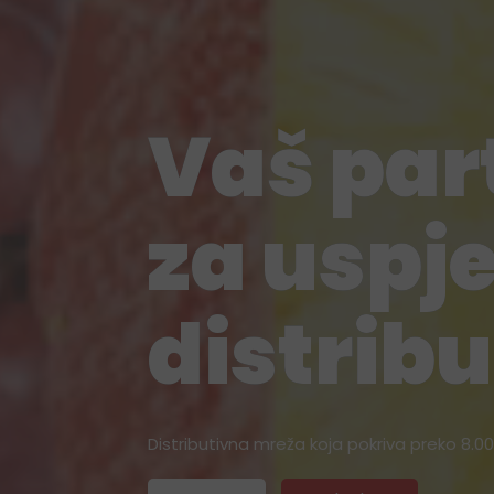
Vaš par
Vaš par
za uspj
za uspj
distribu
distribu
Distributivna mreža koja pokriva preko 8.0
Distributivna mreža koja pokriva preko 9.0