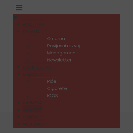
POČETNA
O NAMA
O nama
Povijesni razvoj
Management
Newsletter
DISTRIBUCIJA
BRENDOVI
Piće
Cigarete
IQOS
KARIJERA
NOVOSTI
KONTAKT
WEB SHOP