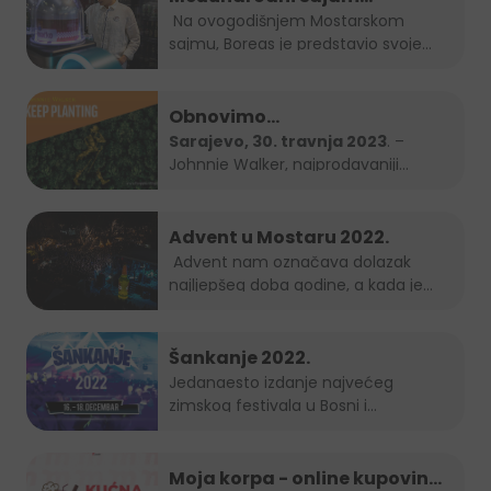
gospodarstva Mostar 2023.
Na ovogodišnjem Mostarskom
sajmu, Boreas je predstavio svoje
brendove...
Obnovimo
bosanskohercegovačke šume
Sarajevo, 30. travnja 2023
. –
Johnnie Walker, najprodavaniji
zajedno – Keep Planting
brend...
Advent u Mostaru 2022.
Advent nam označava dolazak
najljepšeg doba godine, a kada je
Grad Mostar...
Šankanje 2022.
Jedanaesto izdanje najvećeg
zimskog festivala u Bosni i
Hercegovini, popularno...
Moja korpa - online kupovina