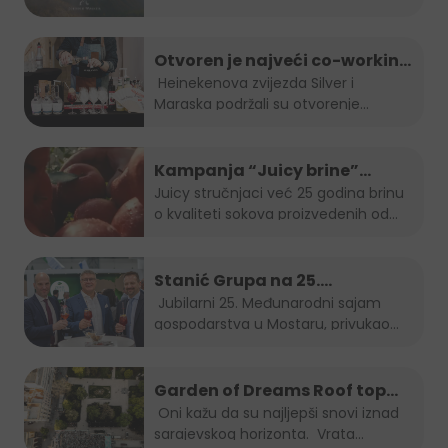
Walking.
...
Otvoren je najveći co-working
space u Sarajevu!
Heinekenova zvijezda Silver i
Maraska podržali su otvorenje...
Kampanja “Juicy brine”
predstavlja omiljeni voćni sok
Juicy stručnjaci već 25 godina brinu
o kvaliteti sokova proizvedenih od
u inovativnom i održivom
najboljeg...
pakiranju
Stanić Grupa na 25.
Međunarodnom sajmu
Jubilarni 25. Međunarodni sajam
gospodarstva u Mostaru, privukao
gospodarstva u Mostaru
je...
Garden of Dreams Roof top
Session
Oni kažu da su najljepši snovi iznad
sarajevskog horizonta. Vrata...