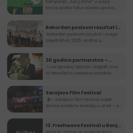
smije: "Juicy brine" otvara
Kampanja „Juicy brine“ u svojoj
trećoj godini fokus stavlja upravo...
temu disleksije
Rekordan poslovni rezultat i
snaga zajedništva: 2025.
Rekordan poslovni rezultat i snaga
zajedništva: 2025. godina u...
godina u Boreasu
30 godina partnerstva –
Stanić Grupa & HEINEKEN u BiH
U sarajevskoj Vijećnici obilježili smo
tri desetljeća uspješne saradnje...
Sarajevo Film Festival
🎬✨ Sarajevo Film Festival uvijek
donosi posebnu energiju u grad – a
brendovi...
13. Freshwave Festival u Banjoj
Luci
default
Održao se spektakularni