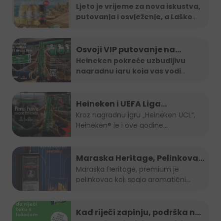
vodi na Maltu
Ljeto je vrijeme za nova iskustva,
putovanja i osvježenje, a Laško
...
Osvoji VIP putovanje na
Formula 1 utrku uz Heineken
Heineken pokreće uzbudljivu
nagradnu igru koja vas vodi
nagradnu igru
direktno na
...
Heineken i UEFA Liga
šampiona nagradili ljubitelje
Kroz nagradnu igru „Heineken UCL“,
Heineken® je i ove godine...
nogometa u BiH
Maraska Heritage, Pelinkovac
nad Pelinkovcima
Maraska Heritage, premium je
pelinkovac koji spaja aromatični
pelin...
Kad riječi zapinju, podrška ne