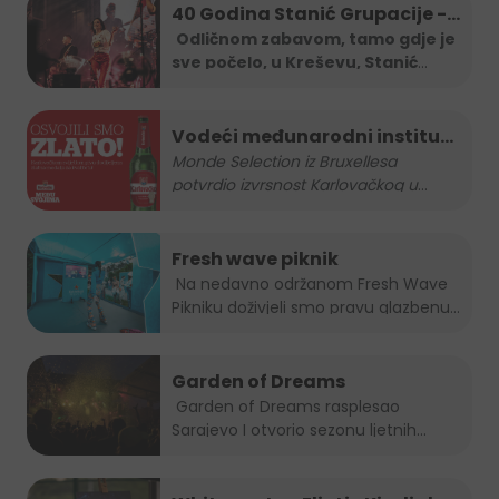
40 Godina Stanić Grupacije -
koncert Severine
Odličnom zabavom, tamo gdje je
sve počelo, u Kreševu, Stanić
Grupa je
...
Vodeći međunarodni institut
za kvalitetu nagradio
Monde Selection iz Bruxellesa
potvrdio izvrsnost Karlovačkog u
...
Karlovačko zlatnom
medaljom
Fresh wave piknik
Na nedavno održanom Fresh Wave
Pikniku doživjeli smo pravu glazbenu...
Garden of Dreams
Garden of Dreams rasplesao
Sarajevo I otvorio sezonu ljetnih...