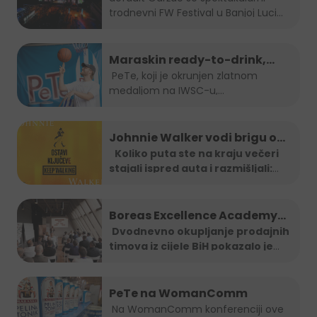
trodnevni FW Festival u Banjoj Luci
od...
Maraskin ready-to-drink,
dobro prepoznatljivi PeTe je
PeTe, koji je okrunjen zlatnom
medaljom na IWSC-u,
na Sarajevo Street Food
najprestižnijem...
Festivalu!
Johnnie Walker vodi brigu o
tebi: Jeftiniji povratak kući
Koliko puta ste na kraju večeri
stajali ispred auta i razmišljali:
taxi vozilima širom BiH
"Ma
...
Boreas Excellence Academy
2025
Dvodnevno okupljanje prodajnih
timova iz cijele BiH pokazalo je
...
PeTe na WomanComm
Na WomanComm konferenciji ove