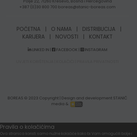
Polje 22, 71260 Kreševo, Bosna i Hercegovina
+387 (0)30 800 700 boreas@stanic-boreas.com
POČETNA
|
O NAMA
|
DISTRIBUCIJA
|
KARIJERA
|
NOVOSTI
|
KONTAKT
LINKED IN
|
FACEBOOK
|
INSTAGRAM
UVJETI KORIŠTENJA
|
KOLAČIĆI
|
PRAVILA PRIVATNOSTI
BOREAS
© 2023 Copyright | Design and development STANIĆ
media &
Pravila o kolačićima
Ova stranica koristi samo nužne kolačiće kako bi Vam omogućili bolje i