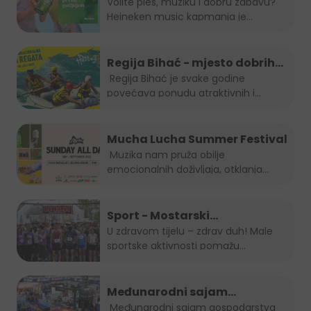
Volite ples, muziku i dobru zabavu?
Heineken music kapmanja je...
Regija Bihać - mjesto dobrih
evenata
Regija Bihać je svake godine
povećava ponudu atraktivnih i...
Mucha Lucha Summer Festival
Muzika nam pruža obilje
emocionalnih doživljaja, otklanja
osjećaj...
Sport - Mostarski
polumaraton, Sara 5K, Zenički
U zdravom tijelu – zdrav duh! Male
sportske aktivnosti pomažu...
cener i Kiseljak open
Međunarodni sajam
gospodarstva Mostar 2022.
Međunarodni sajam gospodarstva