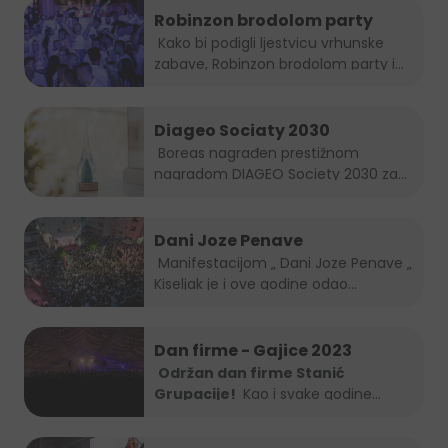
Robinzon brodolom party
Kako bi podigli ljestvicu vrhunske
zabave, Robinzon brodolom party i
ove...
Diageo Sociaty 2030
Boreas nagrađen prestižnom
nagradom DIAGEO Society 2030 za...
Dani Joze Penave
Manifestacijom „ Dani Joze Penave „
Kiseljak je i ove godine odao...
Dan firme - Gajice 2023
Održan dan firme Stanić
Grupacije!
Kao i svake godine
Stanić...