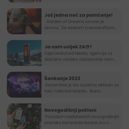
Još jedna noć za pamćenje!
Garden of Dreams otvorio je
sezonu ´24 epskom scenografijom,...
Ja sam uvijek ZA🍺!
Zaječarsko!
Led Media
, agencija za
digitalno vanjsko oglašavanje nam
je...
Šankanje 2023
Decembar je bio izuzetno aktivan za
nas i našu kompaniju. Razni...
Novogodišnji pokloni
Povodom nadolazećih novogodišnjih
praznika kompanija Boreas d.o.o....