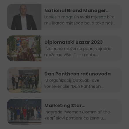
National Brand Manager
Juicy-ja je muškarac mjeseca
LadiesIn magazin svaki mjesec bira
muškarca mjeseca pa je tako naš...
po izboru LadiesIn magazina!
Diplomatski Bazar 2023
“zajedno možemo puno, zajedno
možemo više…“ ..je moto
ovogodišnjeg...
Dan Pantheon računovođa
U organizaciji DataLab-ove
konferencije “Dan Pantheon
računovođa”, Jelena...
Marketing Star
Woman.Comm of the Year za
Nagrada “Woman.Comm of the
Year" slavi postignuća žena u...
2023 je naša direktorica Amra
Skrobo-Berberovic