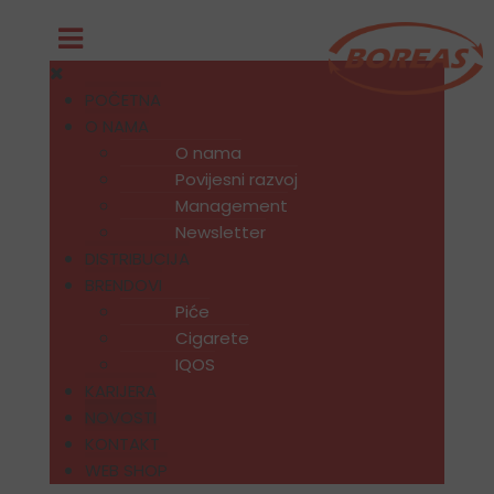
POČETNA
O NAMA
O nama
Povijesni razvoj
Management
Newsletter
DISTRIBUCIJA
BRENDOVI
Piće
Cigarete
IQOS
KARIJERA
NOVOSTI
KONTAKT
WEB SHOP