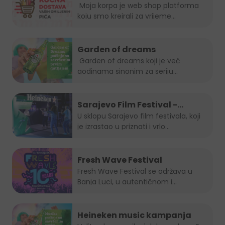
je uvijek in!
Moja korpa je web shop platforma
koju smo kreirali za vrijeme...
Garden of dreams
Garden of dreams koji je već
godinama sinonim za seriju
popularnih...
Sarajevo Film Festival -
Summer Lounge
U sklopu Sarajevo film festivala, koji
je izrastao u priznati i vrlo...
Fresh Wave Festival
Fresh Wave Festival se održava u
Banja Luci, u autentičnom i...
Heineken music kampanja