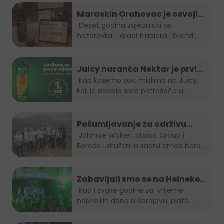
Maraskin Orahovac je osvojio
zlatnu plaketu na Spirit fest-u
Deset godina zajednički se
nazdravlja i gradi tradicija I brend...
2023
Juicy naranča Nektar je prvi
izbor potrošača u BiH
Kad kažemo sok, mislimo na Juicy,
koji je osvojio srca potrošača u
Bosni...
Pošumljavanje za održivu
budućnost
Johnnie Walker, Stanić Group i
Boreas udruženi u sadnji crnog bora...
Zabavljali smo se na Heineken
Summer lounge-u
Kao I svake godine za vrijeme
najvrelijih dana u Sarajevu, plato...