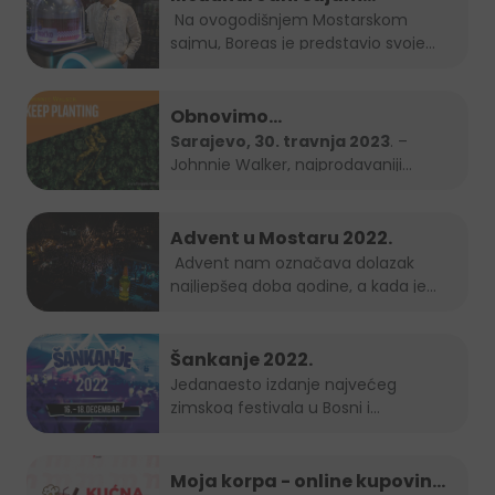
gospodarstva Mostar 2023.
Na ovogodišnjem Mostarskom
sajmu, Boreas je predstavio svoje
brendove...
Obnovimo
bosanskohercegovačke šume
Sarajevo, 30. travnja 2023
. –
Johnnie Walker, najprodavaniji
zajedno – Keep Planting
brend...
Advent u Mostaru 2022.
Advent nam označava dolazak
najljepšeg doba godine, a kada je
Grad Mostar...
Šankanje 2022.
Jedanaesto izdanje najvećeg
zimskog festivala u Bosni i
Hercegovini, popularno...
Moja korpa - online kupovina