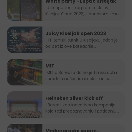
White party - Eliptic Kiseljak
U sklopu teniskog turnira Juicy
Kiseljak Open 2023, s ponosom smo...
Juicy Kiseljak open 2023
ITF teniski turnir u Kiseljaku jedan je
od pet iz ove kategorije...
MIT
MIT u Boreasu donio je timski duh i
suradnju našoj firmi dok smo se...
Heineken Silver kick off
Boreas kao inovativna kompanija
koja teži prepoznavanju i poticanju
novih...
Međunarodni sajam