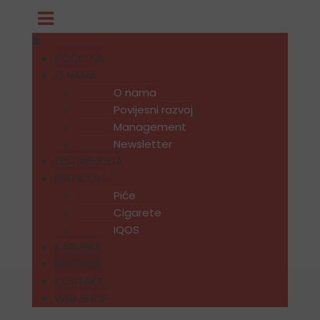
POČETNA
O NAMA
O nama
Povijesni razvoj
Management
Newsletter
DISTRIBUCIJA
BRENDOVI
Piće
Cigarete
IQOS
KARIJERA
NOVOSTI
KONTAKT
WEB SHOP