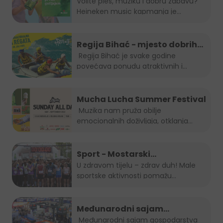
Volite ples, muziku i dobru zabavu?
Heineken music kapmanja je...
Regija Bihać - mjesto dobrih
evenata
Regija Bihać je svake godine
povećava ponudu atraktivnih i...
Mucha Lucha Summer Festival
Muzika nam pruža obilje
emocionalnih doživljaja, otklanja
osjećaj...
Sport - Mostarski
polumaraton, Sara 5K, Zenički
U zdravom tijelu – zdrav duh! Male
sportske aktivnosti pomažu...
cener i Kiseljak open
Međunarodni sajam
gospodarstva Mostar 2022.
Međunarodni sajam gospodarstva