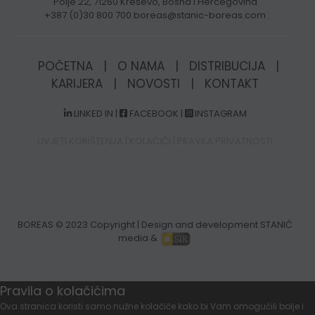
Polje 22, 71260 Kreševo, Bosna i Hercegovina
+387 (0)30 800 700 boreas@stanic-boreas.com
POČETNA
|
O NAMA
|
DISTRIBUCIJA
|
KARIJERA
|
NOVOSTI
|
KONTAKT
LINKED IN
|
FACEBOOK
|
INSTAGRAM
UVJETI KORIŠTENJA
|
KOLAČIĆI
|
PRAVILA PRIVATNOSTI
BOREAS
© 2023 Copyright | Design and development STANIĆ
media &
Pravila o kolačićima
Ova stranica koristi samo nužne kolačiće kako bi Vam omogućili bolje i