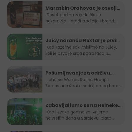
Maraskin Orahovac je osvojio
zlatnu plaketu na Spirit fest-u
Deset godina zajednički se
nazdravlja i gradi tradicija I brend...
2023
Juicy naranča Nektar je prvi
izbor potrošača u BiH
Kad kažemo sok, mislimo na Juicy,
koji je osvojio srca potrošača u
Bosni...
Pošumljavanje za održivu
budućnost
Johnnie Walker, Stanić Group i
Boreas udruženi u sadnji crnog bora...
Zabavljali smo se na Heineken
Summer lounge-u
Kao I svake godine za vrijeme
najvrelijih dana u Sarajevu, plato...