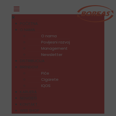
POČETNA
O NAMA
O nama
Povijesni razvoj
Management
Newsletter
DISTRIBUCIJA
BRENDOVI
Piće
Cigarete
IQOS
KARIJERA
NOVOSTI
KONTAKT
WEB SHOP