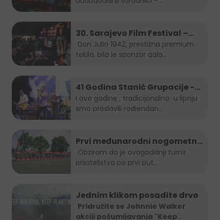
dugogodišnji saradnici –...
30. Sarajevo Film Festival –
Don Julio Gala zabava
Don Julio 1942, prestižna premium
tekila, bila je sponzor gala...
41 Godina Stanić Grupacije -
koncert Indira Forza i Berin
I ove godine , tradicijonalno u lipnju
smo proslavili rodjendan...
Buturović
Prvi međunarodni nogometni
turnir prijateljstva
Obzirom da je ovogodišnji turnir
prijateljstva po prvi put...
Jednim klikom posadite drvo
Pridružite se Johnnie Walker
akciji pošumljavanja "Keep