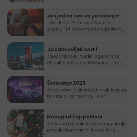
Još jedna noć za pamćenje!
Garden of Dreams otvorio je
sezonu ´24 epskom scenografijom,...
Ja sam uvijek ZA🍺!
Zaječarsko!
Led Media
, agencija za
digitalno vanjsko oglašavanje nam
je...
Šankanje 2023
Decembar je bio izuzetno aktivan za
nas i našu kompaniju. Razni...
Novogodišnji pokloni
Povodom nadolazećih novogodišnjih
praznika kompanija Boreas d.o.o....