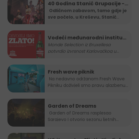
40 Godina Stanić Grupacije -
koncert Severine
Odličnom zabavom, tamo gdje je
sve počelo, u Kreševu, Stanić
Grupa je
...
Vodeći međunarodni institut
za kvalitetu nagradio
Monde Selection iz Bruxellesa
potvrdio izvrsnost Karlovačkog u
...
Karlovačko zlatnom
medaljom
Fresh wave piknik
Na nedavno održanom Fresh Wave
Pikniku doživjeli smo pravu glazbenu...
Garden of Dreams
Garden of Dreams rasplesao
Sarajevo I otvorio sezonu ljetnih...