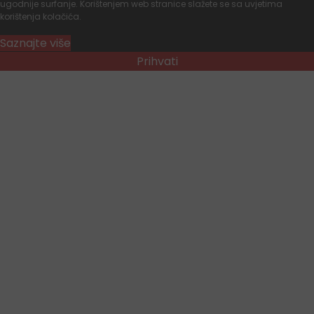
ugodnije surfanje. Korištenjem web stranice slažete se sa uvjetima
korištenja kolačića.
Saznajte više
Prihvati