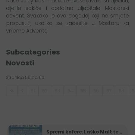
Naše Juicy kids maskote uveseljavale su dječicu,
dijelile sokiće i dodatno uljepšale Mostarski
advent. Svakako je ovo događaj koji ne smijete
propustiti, ukoliko se zadesite u Mostaru za
vrijeme Adventa.
Subcategories
Novosti
Stranica 56 od 66
51
52
53
54
55
56
57
58
5
Spremi kofere: Laško Malt te