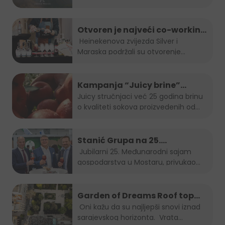
Walking.
...
Otvoren je najveći co-working
space u Sarajevu!
Heinekenova zvijezda Silver i
Maraska podržali su otvorenje...
Kampanja “Juicy brine”
predstavlja omiljeni voćni sok
Juicy stručnjaci već 25 godina brinu
o kvaliteti sokova proizvedenih od
u inovativnom i održivom
najboljeg...
pakiranju
Stanić Grupa na 25.
Međunarodnom sajmu
Jubilarni 25. Međunarodni sajam
gospodarstva u Mostaru, privukao
gospodarstva u Mostaru
je...
Garden of Dreams Roof top
Session
Oni kažu da su najljepši snovi iznad
sarajevskog horizonta. Vrata...