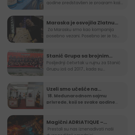
godine predstavljen je program koji
nas vodi...
Maraska je osvojila Zlatnu
plaketu, opet!
Za Marasku smo kao kompanija
posebno vezani. Posebno jer je to...
Stanić Grupa sa brojnim
timom na B2B run utrci
Posljednji četvrtak u rujnu za Stanić
Grupu još od 2017., kada su...
Uzeli smo učešće na…
18. Međunarodnom sajmu
privrede, koji se svake godine
organizira u
...
Magični ADRIATIQUE –
posljednja noć SFF-a
Prestali su nas iznenađivati naši