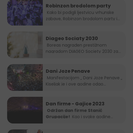
Robinzon brodolom party
Kako bi podigli ljestvicu vrhunske
zabave, Robinzon brodolom party i
ove...
Diageo Sociaty 2030
Boreas nagrađen prestižnom
nagradom DIAGEO Society 2030 za...
Dani Joze Penave
Manifestacijom „ Dani Joze Penave „
Kiseljak je i ove godine odao...
Dan firme - Gajice 2023
Održan dan firme Stanić
Grupacije!
Kao i svake godine
Stanić...