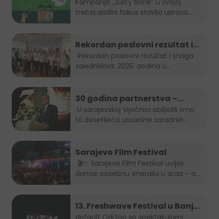
smije: "Juicy brine" otvara
Kampanja „Juicy brine“ u svojoj
trećoj godini fokus stavlja upravo...
temu disleksije
Rekordan poslovni rezultat i
snaga zajedništva: 2025.
Rekordan poslovni rezultat i snaga
zajedništva: 2025. godina u...
godina u Boreasu
30 godina partnerstva –
Stanić Grupa & HEINEKEN u BiH
U sarajevskoj Vijećnici obilježili smo
tri desetljeća uspješne saradnje...
Sarajevo Film Festival
🎬✨ Sarajevo Film Festival uvijek
donosi posebnu energiju u grad – a
brendovi...
13. Freshwave Festival u Banjoj
Luci
default
Održao se spektakularni