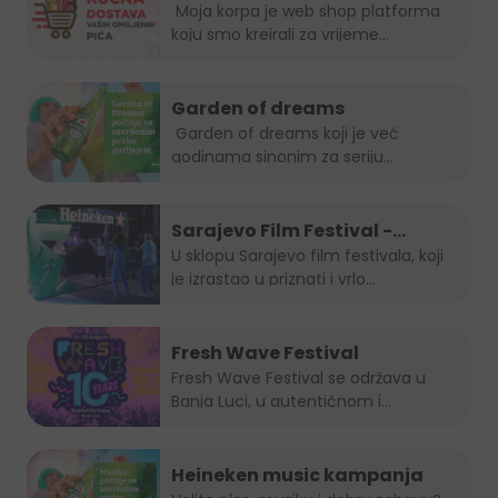
je uvijek in!
Moja korpa je web shop platforma
koju smo kreirali za vrijeme...
Garden of dreams
Garden of dreams koji je već
godinama sinonim za seriju
popularnih...
Sarajevo Film Festival -
Summer Lounge
U sklopu Sarajevo film festivala, koji
je izrastao u priznati i vrlo...
Fresh Wave Festival
Fresh Wave Festival se održava u
Banja Luci, u autentičnom i...
Heineken music kampanja