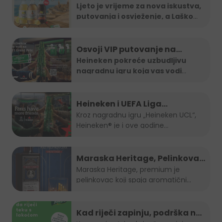
vodi na Maltu
Ljeto je vrijeme za nova iskustva,
putovanja i osvježenje, a Laško
...
Osvoji VIP putovanje na
Formula 1 utrku uz Heineken
Heineken pokreće uzbudljivu
nagradnu igru koja vas vodi
nagradnu igru
direktno na
...
Heineken i UEFA Liga
šampiona nagradili ljubitelje
Kroz nagradnu igru „Heineken UCL“,
Heineken® je i ove godine...
nogometa u BiH
Maraska Heritage, Pelinkovac
nad Pelinkovcima
Maraska Heritage, premium je
pelinkovac koji spaja aromatični
pelin...
Kad riječi zapinju, podrška ne