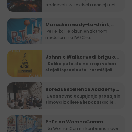
trodnevni FW Festival u Banjoj Luci
od...
Maraskin ready-to-drink,
dobro prepoznatljivi PeTe je
PeTe, koji je okrunjen zlatnom
medaljom na IWSC-u,
na Sarajevo Street Food
najprestižnijem...
Festivalu!
Johnnie Walker vodi brigu o
tebi: Jeftiniji povratak kući
Koliko puta ste na kraju večeri
stajali ispred auta i razmišljali:
taxi vozilima širom BiH
"Ma
...
Boreas Excellence Academy
2025
Dvodnevno okupljanje prodajnih
timova iz cijele BiH pokazalo je
...
PeTe na WomanComm
Na WomanComm konferenciji ove