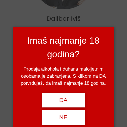
Dalibor Iviš
Izvršni direktor
Imaš najmanje 18
godina?
Prodaja alkohola i duhana maloljetnim
osobama je zabranjena. S klikom na DA
potvrđuješ, da imaš najmanje 18 godina.
DA
Jelena Čubela
Direktorica financija i računovodstva
NE