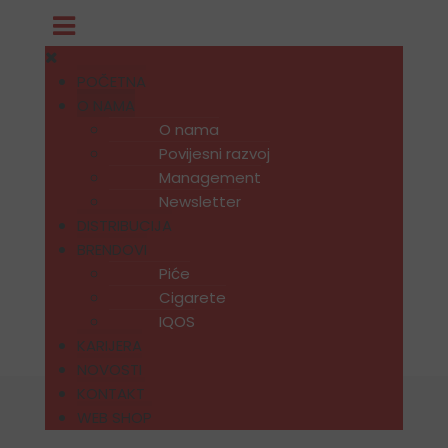
POČETNA
O NAMA
O nama
Povijesni razvoj
Management
Newsletter
DISTRIBUCIJA
BRENDOVI
Piće
Cigarete
IQOS
KARIJERA
NOVOSTI
KONTAKT
WEB SHOP