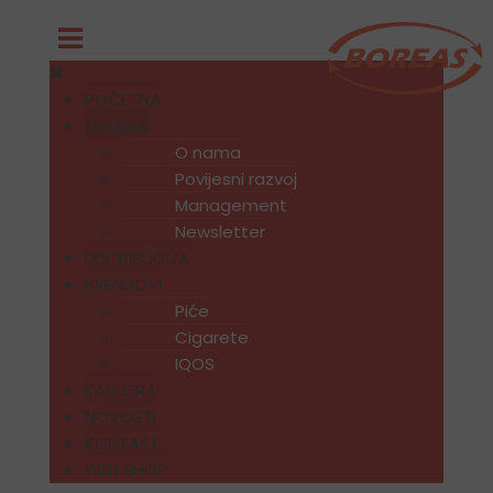
POČETNA
O NAMA
O nama
Povijesni razvoj
Management
Newsletter
DISTRIBUCIJA
BRENDOVI
Piće
Cigarete
IQOS
KARIJERA
NOVOSTI
KONTAKT
WEB SHOP