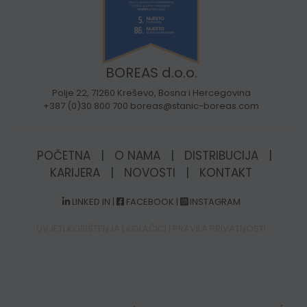
BOREAS d.o.o.
Polje 22, 71260 Kreševo, Bosna i Hercegovina
+387 (0)30 800 700 boreas@stanic-boreas.com
POČETNA
|
O NAMA
|
DISTRIBUCIJA
|
KARIJERA
|
NOVOSTI
|
KONTAKT
LINKED IN
|
FACEBOOK
|
INSTAGRAM
UVJETI KORIŠTENJA
|
KOLAČIĆI
|
PRAVILA PRIVATNOSTI