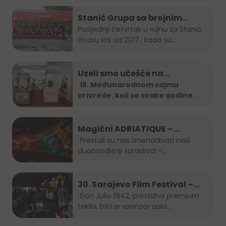
Stanić Grupa sa brojnim
timom na B2B run utrci
Posljednji četvrtak u rujnu za Stanić
Grupu još od 2017., kada su...
Uzeli smo učešće na…
18. Međunarodnom sajmu
privrede, koji se svake godine
organizira u
...
Magični ADRIATIQUE –
posljednja noć SFF-a
Prestali su nas iznenađivati naši
dugogodišnji saradnici –...
30. Sarajevo Film Festival –
Don Julio Gala zabava
Don Julio 1942, prestižna premium
tekila, bila je sponzor gala...