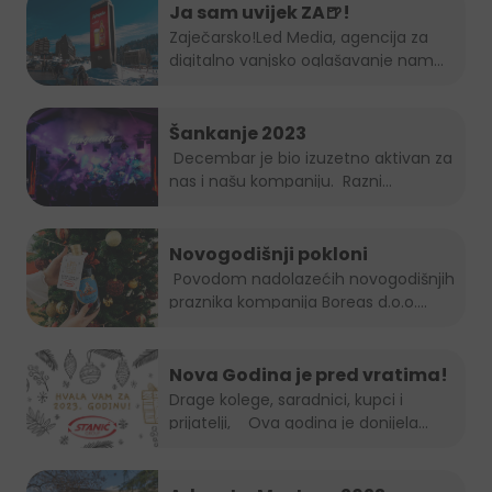
Ja sam uvijek ZA🍺!
Zaječarsko!
Led Media
, agencija za
digitalno vanjsko oglašavanje nam
je...
Šankanje 2023
Decembar je bio izuzetno aktivan za
nas i našu kompaniju. Razni...
Novogodišnji pokloni
Povodom nadolazećih novogodišnjih
praznika kompanija Boreas d.o.o....
Nova Godina je pred vratima!
Drage kolege, saradnici, kupci i
prijatelji, Ova godina je donijela...