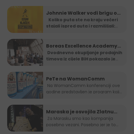
Festivalu!
Johnnie Walker vodi brigu o
tebi: Jeftiniji povratak kući
Koliko puta ste na kraju večeri
stajali ispred auta i razmišljali:
taxi vozilima širom BiH
"Ma
...
Boreas Excellence Academy
2025
Dvodnevno okupljanje prodajnih
timova iz cijele BiH pokazalo je
...
PeTe na WomanComm
Na WomanComm konferenciji ove
godine predstavljen je program koji
nas vodi...
Maraska je osvojila Zlatnu
plaketu, opet!
Za Marasku smo kao kompanija
posebno vezani. Posebno jer je to...