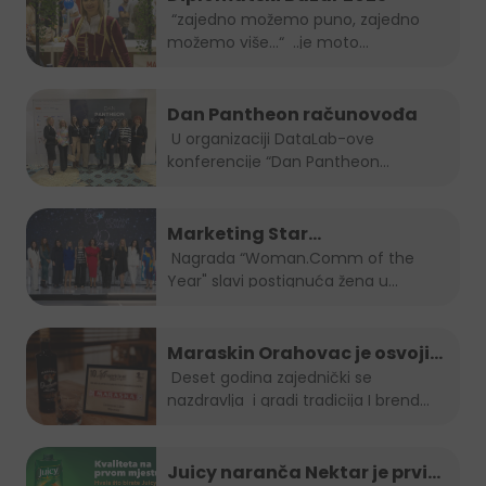
“zajedno možemo puno, zajedno
možemo više…“ ..je moto
ovogodišnjeg...
Dan Pantheon računovođa
U organizaciji DataLab-ove
konferencije “Dan Pantheon
računovođa”, Jelena...
Marketing Star
Woman.Comm of the Year za
Nagrada “Woman.Comm of the
Year" slavi postignuća žena u...
2023 je naša direktorica Amra
Skrobo-Berberovic
Maraskin Orahovac je osvojio
zlatnu plaketu na Spirit fest-u
Deset godina zajednički se
nazdravlja i gradi tradicija I brend...
2023
Juicy naranča Nektar je prvi