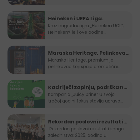
direktno na
...
Heineken i UEFA Liga
šampiona nagradili ljubitelje
Kroz nagradnu igru „Heineken UCL“,
Heineken® je i ove godine...
nogometa u BiH
Maraska Heritage, Pelinkovac
nad Pelinkovcima
Maraska Heritage, premium je
pelinkovac koji spaja aromatični
pelin...
Kad riječi zapinju, podrška ne
smije: "Juicy brine" otvara
Kampanja „Juicy brine“ u svojoj
trećoj godini fokus stavlja upravo...
temu disleksije
Rekordan poslovni rezultat i
snaga zajedništva: 2025.
Rekordan poslovni rezultat i snaga
zajedništva: 2025. godina u...
godina u Boreasu