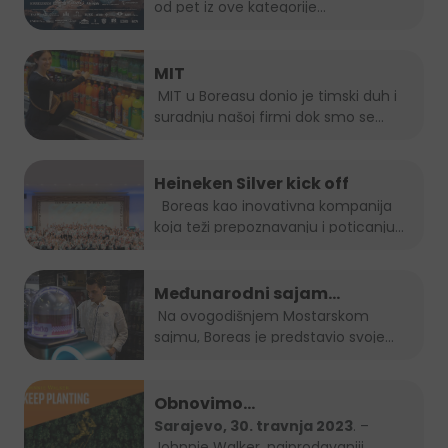
od pet iz ove kategorije...
MIT
MIT u Boreasu donio je timski duh i
suradnju našoj firmi dok smo se...
Heineken Silver kick off
Boreas kao inovativna kompanija
koja teži prepoznavanju i poticanju
novih...
Međunarodni sajam
gospodarstva Mostar 2023.
Na ovogodišnjem Mostarskom
sajmu, Boreas je predstavio svoje
brendove...
Obnovimo
bosanskohercegovačke šume
Sarajevo, 30. travnja 2023
. –
Johnnie Walker, najprodavaniji