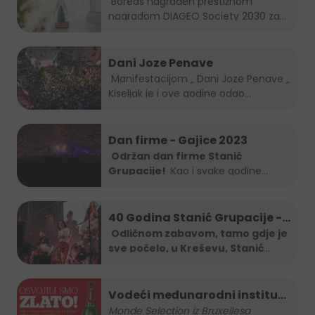
Boreas nagrađen prestižnom
nagradom DIAGEO Society 2030 za...
Dani Joze Penave
Manifestacijom „ Dani Joze Penave „
Kiseljak je i ove godine odao...
Dan firme - Gajice 2023
Održan dan firme Stanić
Grupacije!
Kao i svake godine
Stanić...
40 Godina Stanić Grupacije -
koncert Severine
Odličnom zabavom, tamo gdje je
sve počelo, u Kreševu, Stanić
Grupa je
...
Vodeći međunarodni institut
za kvalitetu nagradio
Monde Selection iz Bruxellesa