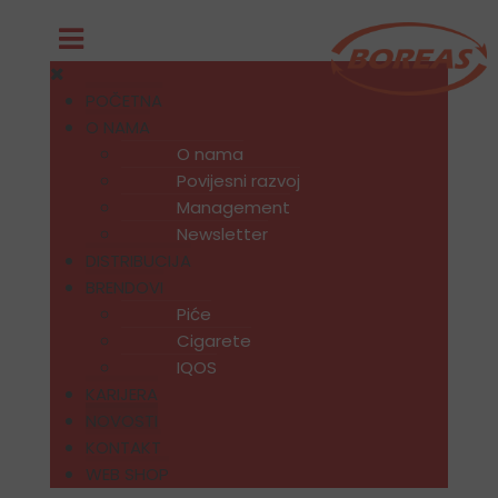
POČETNA
O NAMA
O nama
Povijesni razvoj
Management
Newsletter
DISTRIBUCIJA
BRENDOVI
Piće
Cigarete
IQOS
KARIJERA
NOVOSTI
KONTAKT
WEB SHOP