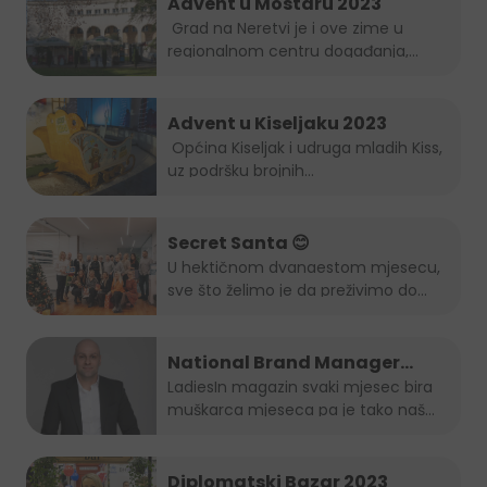
Advent u Mostaru 2023
Grad na Neretvi je i ove zime u
regionalnom centru događanja,...
Advent u Kiseljaku 2023
Općina Kiseljak i udruga mladih Kiss,
uz podršku brojnih...
Secret Santa 😊
U hektičnom dvanaestom mjesecu,
sve što želimo je da preživimo do...
National Brand Manager
Juicy-ja je muškarac mjeseca
LadiesIn magazin svaki mjesec bira
muškarca mjeseca pa je tako naš...
po izboru LadiesIn magazina!
Diplomatski Bazar 2023