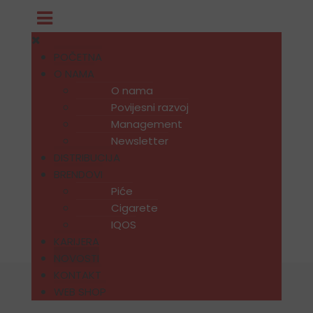
POČETNA
O NAMA
O nama
Povijesni razvoj
Management
Newsletter
DISTRIBUCIJA
BRENDOVI
Piće
Cigarete
IQOS
KARIJERA
NOVOSTI
KONTAKT
WEB SHOP