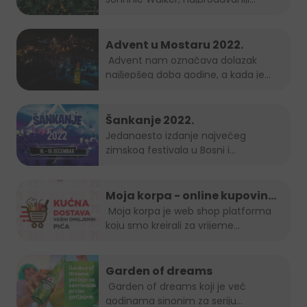
zajedno – Keep Planting
brend...
Advent u Mostaru 2022.
Advent nam označava dolazak
najljepšeg doba godine, a kada je
Grad Mostar...
Šankanje 2022.
Jedanaesto izdanje najvećeg
zimskog festivala u Bosni i
Hercegovini, popularno...
Moja korpa - online kupovina
je uvijek in!
Moja korpa je web shop platforma
koju smo kreirali za vrijeme...
Garden of dreams
Garden of dreams koji je već
godinama sinonim za seriju