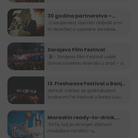
30 godina partnerstva –
Stanić Grupa & HEINEKEN u BiH
U sarajevskoj Vijećnici obilježili smo
tri desetljeća uspješne saradnje...
Sarajevo Film Festival
🎬✨ Sarajevo Film Festival uvijek
donosi posebnu energiju u grad – a
brendovi...
13. Freshwave Festival u Banjoj
Luci
default
Održao se spektakularni
trodnevni FW Festival u Banjoj Luci
od...
Maraskin ready-to-drink,
dobro prepoznatljivi PeTe je
PeTe, koji je okrunjen zlatnom
medaljom na IWSC-u,
na Sarajevo Street Food
najprestižnijem...