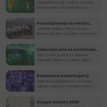
izbor potrošača u BiH
Kad kažemo sok, mislimo na Juicy,
koji je osvojio srca potrošača u
Bosni...
Pošumljavanje za održivu
budućnost
Johnnie Walker, Stanić Group i
Boreas udruženi u sadnji crnog bora...
Zabavljali smo se na Heineken
Summer lounge-u
Kao I svake godine za vrijeme
najvrelijih dana u Sarajevu, plato...
Robinzon brodolom party
Kako bi podigli ljestvicu vrhunske
zabave, Robinzon brodolom party i
ove...
Diageo Sociaty 2030