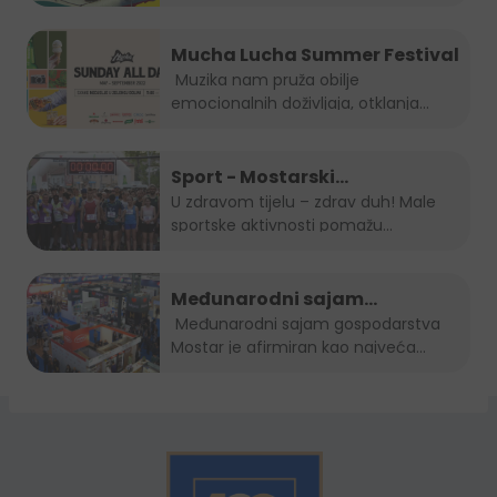
Mucha Lucha Summer Festival
Muzika nam pruža obilje
emocionalnih doživljaja, otklanja
osjećaj...
Sport - Mostarski
polumaraton, Sara 5K, Zenički
U zdravom tijelu – zdrav duh! Male
sportske aktivnosti pomažu...
cener i Kiseljak open
Međunarodni sajam
gospodarstva Mostar 2022.
Međunarodni sajam gospodarstva
Mostar je afirmiran kao najveća...