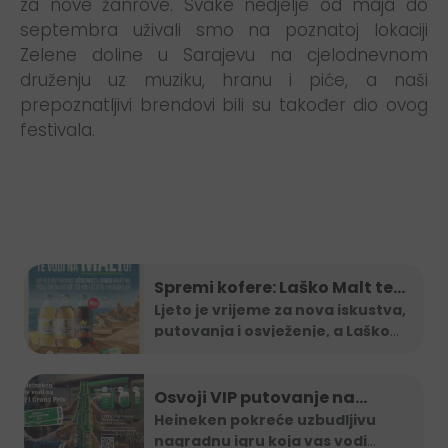
za nove žanrove. Svake nedjelje od maja do
septembra uživali smo na poznatoj lokaciji
Zelene doline u Sarajevu na cjelodnevnom
druženju uz muziku, hranu i piće, a naši
prepoznatljivi brendovi bili su također dio ovog
festivala.
Spremi kofere: Laško Malt te
vodi na Maltu
Ljeto je vrijeme za nova iskustva,
putovanja i osvježenje, a Laško
...
Osvoji VIP putovanje na
Formula 1 utrku uz Heineken
Heineken pokreće uzbudljivu
nagradnu igru koja vas vodi
nagradnu igru