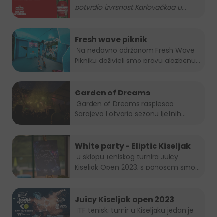
potvrdio izvrsnost Karlovačkog u
...
Karlovačko zlatnom
medaljom
Fresh wave piknik
Na nedavno održanom Fresh Wave
Pikniku doživjeli smo pravu glazbenu...
Garden of Dreams
Garden of Dreams rasplesao
Sarajevo I otvorio sezonu ljetnih...
White party - Eliptic Kiseljak
U sklopu teniskog turnira Juicy
Kiseljak Open 2023, s ponosom smo...
Juicy Kiseljak open 2023
ITF teniski turnir u Kiseljaku jedan je