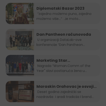
Diplomatski Bazar 2023
“zajedno možemo puno, zajedno
možemo više…“ ..je moto
ovogodišnjeg...
Dan Pantheon računovođa
U organizaciji DataLab-ove
konferencije “Dan Pantheon
računovođa”, Jelena...
Marketing Star
Woman.Comm of the Year za
Nagrada “Woman.Comm of the
Year" slavi postignuća žena u...
2023 je naša direktorica Amra
Skrobo-Berberovic
Maraskin Orahovac je osvojio
zlatnu plaketu na Spirit fest-u
Deset godina zajednički se
nazdravlja i gradi tradicija I brend...
2023