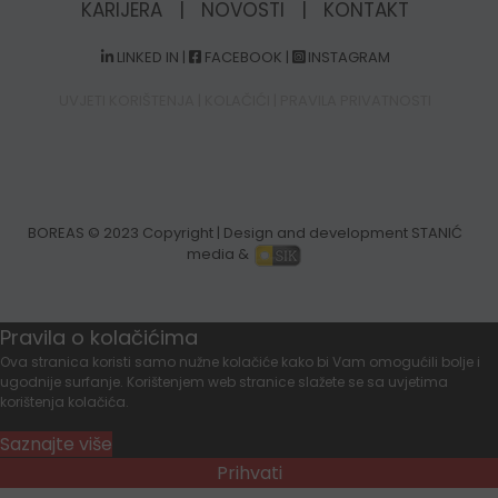
KARIJERA
|
NOVOSTI
|
KONTAKT
LINKED IN
|
FACEBOOK
|
INSTAGRAM
UVJETI KORIŠTENJA
|
KOLAČIĆI
|
PRAVILA PRIVATNOSTI
BOREAS
© 2023 Copyright | Design and development STANIĆ
media &
Pravila o kolačićima
Ova stranica koristi samo nužne kolačiće kako bi Vam omogućili bolje i
ugodnije surfanje. Korištenjem web stranice slažete se sa uvjetima
korištenja kolačića.
Saznajte više
Prihvati