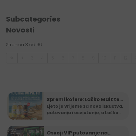
Subcategories
Novosti
Stranica 8 od 66
3
4
5
6
7
8
9
10
11
12
Spremi kofere: Laško Malt te
vodi na Maltu
Ljeto je vrijeme za nova iskustva,
putovanja i osvježenje, a Laško
...
Osvoji VIP putovanje na