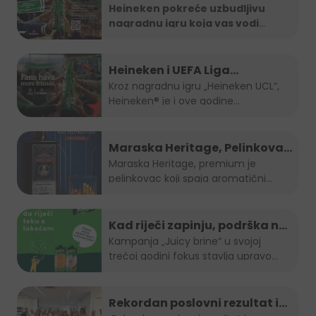
Formula 1 utrku uz Heineken
Heineken pokreće uzbudljivu
nagradnu igru koja vas vodi
nagradnu igru
direktno na
...
Heineken i UEFA Liga
šampiona nagradili ljubitelje
Kroz nagradnu igru „Heineken UCL“,
Heineken® je i ove godine...
nogometa u BiH
Maraska Heritage, Pelinkovac
nad Pelinkovcima
Maraska Heritage, premium je
pelinkovac koji spaja aromatični
pelin...
Kad riječi zapinju, podrška ne
smije: "Juicy brine" otvara
Kampanja „Juicy brine“ u svojoj
trećoj godini fokus stavlja upravo...
temu disleksije
Rekordan poslovni rezultat i