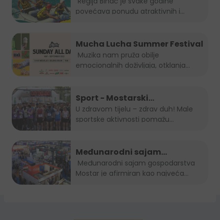
evenata
Regija Bihać je svake godine
povećava ponudu atraktivnih i...
Mucha Lucha Summer Festival
Muzika nam pruža obilje
emocionalnih doživljaja, otklanja
osjećaj...
Sport - Mostarski
polumaraton, Sara 5K, Zenički
U zdravom tijelu – zdrav duh! Male
sportske aktivnosti pomažu...
cener i Kiseljak open
Međunarodni sajam
gospodarstva Mostar 2022.
Međunarodni sajam gospodarstva
Mostar je afirmiran kao najveća...