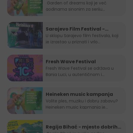
Garden of dreams koji je već
godinama sinonim za seriju
popularnih...
Sarajevo Film Festival -
Summer Lounge
U sklopu Sarajevo film festivala, koji
je izrastao u priznati i vrlo...
Fresh Wave Festival
Fresh Wave Festival se održava u
Banja Luci, u autentičnom i...
Heineken music kampanja
Volite ples, muziku i dobru zabavu?
Heineken music kapmanja je...
Regija Bihać - mjesto dobrih