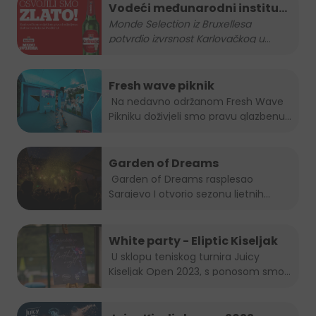
Vodeći međunarodni institut
za kvalitetu nagradio
Monde Selection iz Bruxellesa
potvrdio izvrsnost Karlovačkog u
...
Karlovačko zlatnom
medaljom
Fresh wave piknik
Na nedavno održanom Fresh Wave
Pikniku doživjeli smo pravu glazbenu...
Garden of Dreams
Garden of Dreams rasplesao
Sarajevo I otvorio sezonu ljetnih...
White party - Eliptic Kiseljak
U sklopu teniskog turnira Juicy
Kiseljak Open 2023, s ponosom smo...