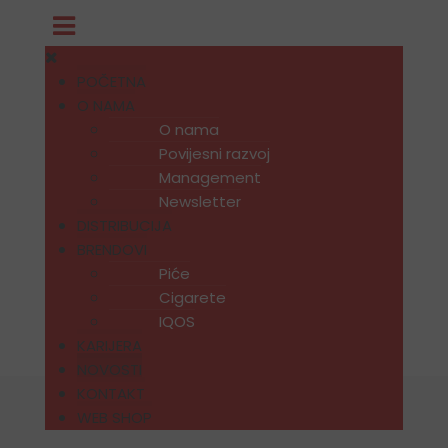
POČETNA
O NAMA
O nama
Povijesni razvoj
Management
Newsletter
DISTRIBUCIJA
BRENDOVI
Piće
Cigarete
IQOS
KARIJERA
NOVOSTI
KONTAKT
WEB SHOP