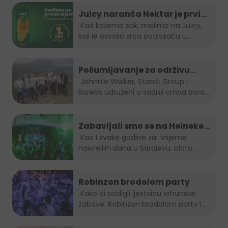
Juicy naranča Nektar je prvi
izbor potrošača u BiH
Kad kažemo sok, mislimo na Juicy,
koji je osvojio srca potrošača u
Bosni...
Pošumljavanje za održivu
budućnost
Johnnie Walker, Stanić Group i
Boreas udruženi u sadnji crnog bora...
Zabavljali smo se na Heineken
Summer lounge-u
Kao I svake godine za vrijeme
najvrelijih dana u Sarajevu, plato...
Robinzon brodolom party
Kako bi podigli ljestvicu vrhunske
zabave, Robinzon brodolom party i
ove...