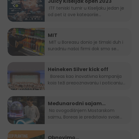
Juicy Kiseljak open 2023
ITF teniski turnir u Kiseljaku jedan je
od pet iz ove kategorije...
MIT
MIT u Boreasu donio je timski duh i
suradnju našoj firmi dok smo se...
Heineken Silver kick off
Boreas kao inovativna kompanija
koja teži prepoznavanju i poticanju
novih...
Međunarodni sajam
gospodarstva Mostar 2023.
Na ovogodišnjem Mostarskom
sajmu, Boreas je predstavio svoje
brendove...
Obnovimo