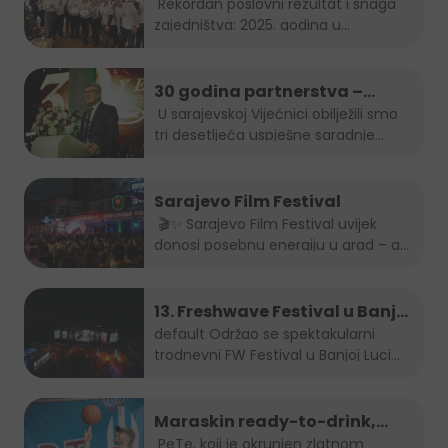
snaga zajedništva: 2025.
Rekordan poslovni rezultat i snaga
zajedništva: 2025. godina u...
godina u Boreasu
30 godina partnerstva –
Stanić Grupa & HEINEKEN u BiH
U sarajevskoj Vijećnici obilježili smo
tri desetljeća uspješne saradnje...
Sarajevo Film Festival
🎬✨ Sarajevo Film Festival uvijek
donosi posebnu energiju u grad – a
brendovi...
13. Freshwave Festival u Banjoj
Luci
default
Održao se spektakularni
trodnevni FW Festival u Banjoj Luci
od...
Maraskin ready-to-drink,
dobro prepoznatljivi PeTe je
PeTe, koji je okrunjen zlatnom