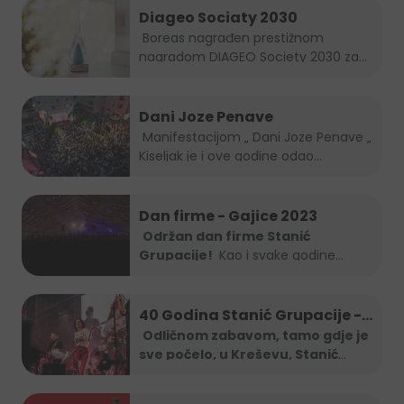
Diageo Sociaty 2030
Boreas nagrađen prestižnom
nagradom DIAGEO Society 2030 za...
Dani Joze Penave
Manifestacijom „ Dani Joze Penave „
Kiseljak je i ove godine odao...
Dan firme - Gajice 2023
Održan dan firme Stanić
Grupacije!
Kao i svake godine
Stanić...
40 Godina Stanić Grupacije -
koncert Severine
Odličnom zabavom, tamo gdje je
sve počelo, u Kreševu, Stanić
Grupa je
...