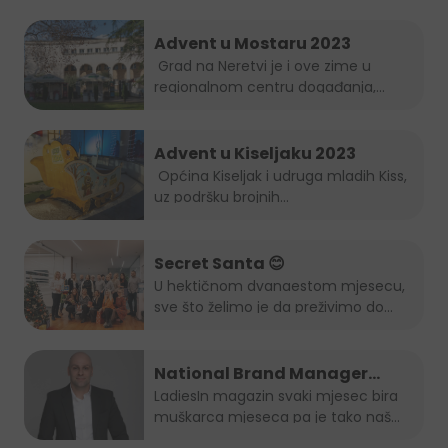
Advent u Mostaru 2023
Grad na Neretvi je i ove zime u
regionalnom centru događanja,...
Advent u Kiseljaku 2023
Općina Kiseljak i udruga mladih Kiss,
uz podršku brojnih...
Secret Santa 😊
U hektičnom dvanaestom mjesecu,
sve što želimo je da preživimo do...
National Brand Manager
Juicy-ja je muškarac mjeseca
LadiesIn magazin svaki mjesec bira
muškarca mjeseca pa je tako naš...
po izboru LadiesIn magazina!