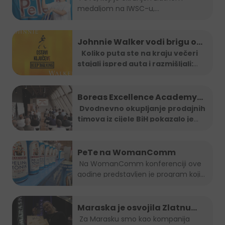
medaljom na IWSC-u,
na Sarajevo Street Food
najprestižnijem...
Festivalu!
Johnnie Walker vodi brigu o
tebi: Jeftiniji povratak kući
Koliko puta ste na kraju večeri
stajali ispred auta i razmišljali:
taxi vozilima širom BiH
"Ma
...
Boreas Excellence Academy
2025
Dvodnevno okupljanje prodajnih
timova iz cijele BiH pokazalo je
...
PeTe na WomanComm
Na WomanComm konferenciji ove
godine predstavljen je program koji
nas vodi...
Maraska je osvojila Zlatnu
plaketu, opet!
Za Marasku smo kao kompanija