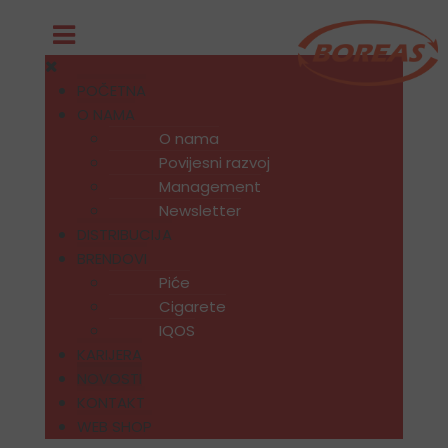
POČETNA
O NAMA
O nama
Povijesni razvoj
Management
Newsletter
DISTRIBUCIJA
BRENDOVI
Piće
Cigarete
IQOS
KARIJERA
NOVOSTI
KONTAKT
WEB SHOP