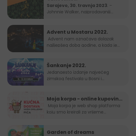
bosanskohercegovačke šume
Sarajevo, 30. travnja 2023
. –
Johnnie Walker, najprodavaniji
zajedno – Keep Planting
brend...
Advent u Mostaru 2022.
Advent nam označava dolazak
najljepšeg doba godine, a kada je
Grad Mostar...
Šankanje 2022.
Jedanaesto izdanje najvećeg
zimskog festivala u Bosni i
Hercegovini, popularno...
Moja korpa - online kupovina
je uvijek in!
Moja korpa je web shop platforma
koju smo kreirali za vrijeme...
Garden of dreams