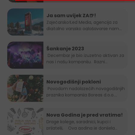
Ja sam uvijek ZA🍺!
Zaječarsko!
Led Media
, agencija za
digitalno vanjsko oglašavanje nam
je...
Šankanje 2023
Decembar je bio izuzetno aktivan za
nas i našu kompaniju. Razni...
Novogodišnji pokloni
Povodom nadolazećih novogodišnjih
praznika kompanija Boreas d.o.o....
Nova Godina je pred vratima!
Drage kolege, saradnici, kupci i
prijatelji, Ova godina je donijela...