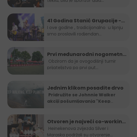
tekila, bila je sponzor gala...
41 Godina Stanić Grupacije -
koncert Indira Forza i Berin
I ove godine , tradicijonalno u lipnju
smo proslavili rodjendan...
Buturović
Prvi međunarodni nogometni
turnir prijateljstva
Obzirom da je ovogodišnji turnir
prijateljstva po prvi put...
Jednim klikom posadite drvo
Pridružite se Johnnie Walker
akciji pošumljavanja "Keep
Walking.
...
Otvoren je najveći co-working
space u Sarajevu!
Heinekenova zvijezda Silver i
Maraska podržali su otvorenje...