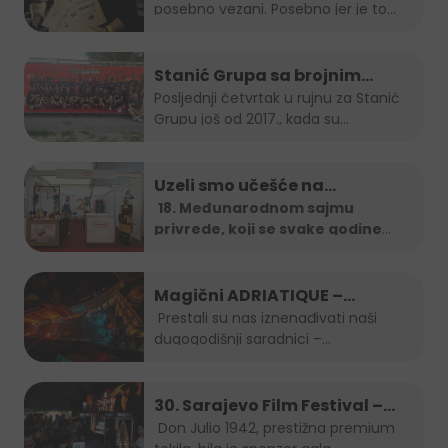
posebno vezani. Posebno jer je to...
Stanić Grupa sa brojnim
timom na B2B run utrci
Posljednji četvrtak u rujnu za Stanić
Grupu još od 2017., kada su...
Uzeli smo učešće na…
18. Međunarodnom sajmu
privrede, koji se svake godine
organizira u
...
Magični ADRIATIQUE –
posljednja noć SFF-a
Prestali su nas iznenađivati naši
dugogodišnji saradnici –...
30. Sarajevo Film Festival –
Don Julio Gala zabava
Don Julio 1942, prestižna premium