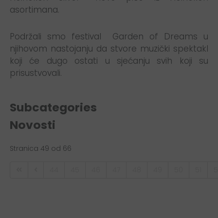
asortimana.
Podržali smo festival Garden of Dreams u
njihovom nastojanju da stvore muzički spektakl
koji će dugo ostati u sjećanju svih koji su
prisustvovali.
Subcategories
Novosti
Stranica 49 od 66
44
45
46
47
48
49
50
51
5