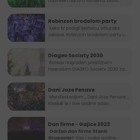
najvrelijih dana u Sarajevu, plato...
Robinzon brodolom party
Kako bi podigli ljestvicu vrhunske
zabave, Robinzon brodolom party i
ove...
Diageo Sociaty 2030
Boreas nagrađen prestižnom
nagradom DIAGEO Society 2030 za...
Dani Joze Penave
Manifestacijom „ Dani Joze Penave „
Kiseljak je i ove godine odao...
Dan firme - Gajice 2023
Održan dan firme Stanić
Grupacije!
Kao i svake godine