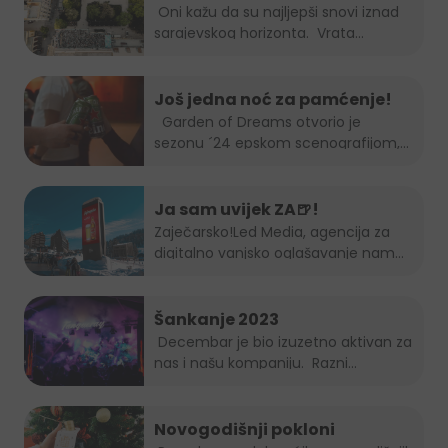
Session
Oni kažu da su najljepši snovi iznad
sarajevskog horizonta. Vrata...
Još jedna noć za pamćenje!
Garden of Dreams otvorio je
sezonu ´24 epskom scenografijom,...
Ja sam uvijek ZA🍺!
Zaječarsko!
Led Media
, agencija za
digitalno vanjsko oglašavanje nam
je...
Šankanje 2023
Decembar je bio izuzetno aktivan za
nas i našu kompaniju. Razni...
Novogodišnji pokloni