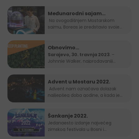
Međunarodni sajam
gospodarstva Mostar 2023.
Na ovogodišnjem Mostarskom
sajmu, Boreas je predstavio svoje
brendove...
Obnovimo
bosanskohercegovačke šume
Sarajevo, 30. travnja 2023
. –
Johnnie Walker, najprodavaniji
zajedno – Keep Planting
brend...
Advent u Mostaru 2022.
Advent nam označava dolazak
najljepšeg doba godine, a kada je
Grad Mostar...
Šankanje 2022.
Jedanaesto izdanje najvećeg
zimskog festivala u Bosni i
Hercegovini, popularno...