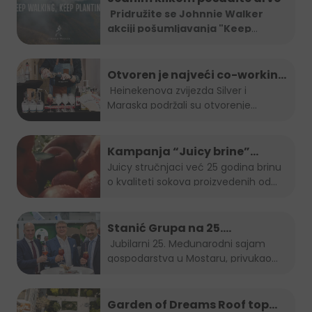
Pridružite se Johnnie Walker
akciji pošumljavanja "Keep
Walking.
...
Otvoren je najveći co-working
space u Sarajevu!
Heinekenova zvijezda Silver i
Maraska podržali su otvorenje...
Kampanja “Juicy brine”
predstavlja omiljeni voćni sok
Juicy stručnjaci već 25 godina brinu
o kvaliteti sokova proizvedenih od
u inovativnom i održivom
najboljeg...
pakiranju
Stanić Grupa na 25.
Međunarodnom sajmu
Jubilarni 25. Međunarodni sajam
gospodarstva u Mostaru, privukao
gospodarstva u Mostaru
je...
Garden of Dreams Roof top