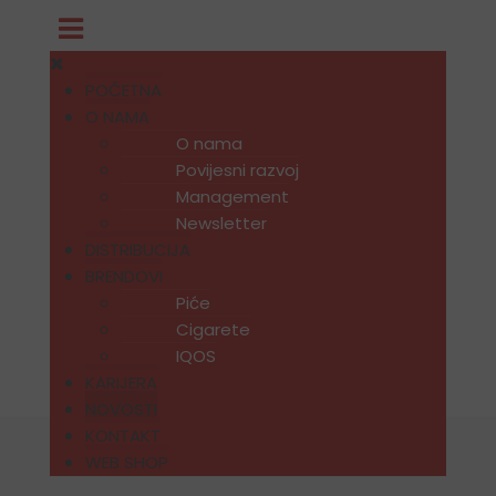
POČETNA
O NAMA
O nama
Povijesni razvoj
Management
Newsletter
DISTRIBUCIJA
BRENDOVI
Piće
Cigarete
IQOS
KARIJERA
NOVOSTI
KONTAKT
WEB SHOP