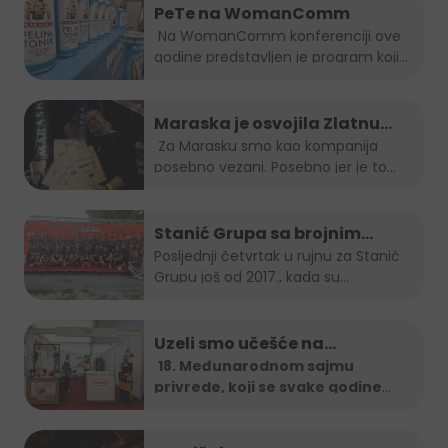
PeTe na WomanComm
Na WomanComm konferenciji ove
godine predstavljen je program koji
nas vodi...
Maraska je osvojila Zlatnu
plaketu, opet!
Za Marasku smo kao kompanija
posebno vezani. Posebno jer je to...
Stanić Grupa sa brojnim
timom na B2B run utrci
Posljednji četvrtak u rujnu za Stanić
Grupu još od 2017., kada su...
Uzeli smo učešće na…
18. Međunarodnom sajmu
privrede, koji se svake godine
organizira u
...