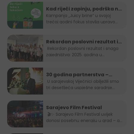
Kad riječi zapinju, podrška ne
smije: "Juicy brine" otvara
Kampanja „Juicy brine“ u svojoj
trećoj godini fokus stavlja upravo...
temu disleksije
Rekordan poslovni rezultat i
snaga zajedništva: 2025.
Rekordan poslovni rezultat i snaga
zajedništva: 2025. godina u...
godina u Boreasu
30 godina partnerstva –
Stanić Grupa & HEINEKEN u BiH
U sarajevskoj Vijećnici obilježili smo
tri desetljeća uspješne saradnje...
Sarajevo Film Festival
🎬✨ Sarajevo Film Festival uvijek
donosi posebnu energiju u grad – a
brendovi...