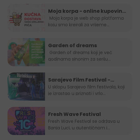
Moja korpa - online kupovina
je uvijek in!
Moja korpa je web shop platforma
koju smo kreirali za vrijeme...
Garden of dreams
Garden of dreams koji je već
godinama sinonim za seriju
popularnih...
Sarajevo Film Festival -
Summer Lounge
U sklopu Sarajevo film festivala, koji
je izrastao u priznati i vrlo...
Fresh Wave Festival
Fresh Wave Festival se održava u
Banja Luci, u autentičnom i...