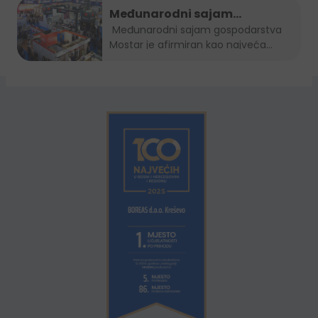
Međunarodni sajam
gospodarstva Mostar 2022.
Međunarodni sajam gospodarstva
Mostar je afirmiran kao najveća...