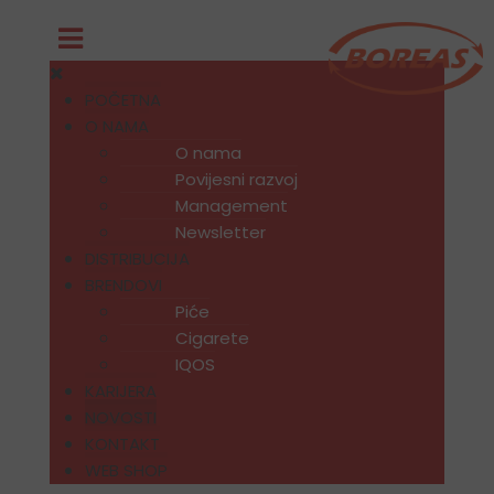
POČETNA
O NAMA
O nama
Povijesni razvoj
Management
Newsletter
DISTRIBUCIJA
BRENDOVI
Piće
Cigarete
IQOS
KARIJERA
NOVOSTI
KONTAKT
WEB SHOP