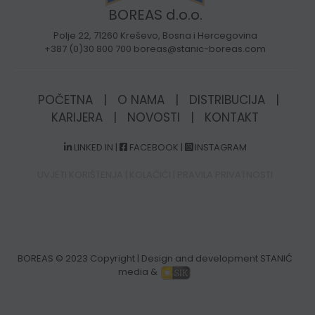
BOREAS d.o.o.
Polje 22, 71260 Kreševo, Bosna i Hercegovina
+387 (0)30 800 700 boreas@stanic-boreas.com
POČETNA
|
O NAMA
|
DISTRIBUCIJA
|
KARIJERA
|
NOVOSTI
|
KONTAKT
LINKED IN
|
FACEBOOK
|
INSTAGRAM
UVJETI KORIŠTENJA
|
KOLAČIĆI
|
PRAVILA PRIVATNOSTI
BOREAS
© 2023 Copyright | Design and development STANIĆ
media &