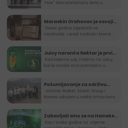
Year" slavi postignuća žena u...
2023 je naša direktorica Amra
Skrobo-Berberovic
Maraskin Orahovac je osvojio
zlatnu plaketu na Spirit fest-u
Deset godina zajednički se
nazdravlja i gradi tradicija I brend...
2023
Juicy naranča Nektar je prvi
izbor potrošača u BiH
Kad kažemo sok, mislimo na Juicy,
koji je osvojio srca potrošača u
Bosni...
Pošumljavanje za održivu
budućnost
Johnnie Walker, Stanić Group i
Boreas udruženi u sadnji crnog bora...
Zabavljali smo se na Heineken
Summer lounge-u
Kao I svake godine za vrijeme