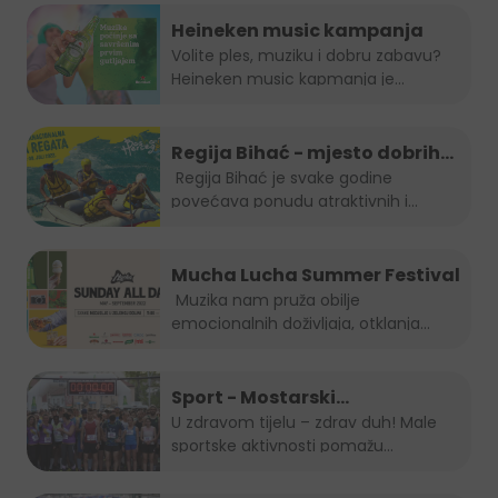
Heineken music kampanja
Volite ples, muziku i dobru zabavu?
Heineken music kapmanja je...
Regija Bihać - mjesto dobrih
evenata
Regija Bihać je svake godine
povećava ponudu atraktivnih i...
Mucha Lucha Summer Festival
Muzika nam pruža obilje
emocionalnih doživljaja, otklanja
osjećaj...
Sport - Mostarski
polumaraton, Sara 5K, Zenički
U zdravom tijelu – zdrav duh! Male
sportske aktivnosti pomažu...
cener i Kiseljak open