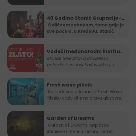
Stanić...
40 Godina Stanić Grupacije -
koncert Severine
Odličnom zabavom, tamo gdje je
sve počelo, u Kreševu, Stanić
Grupa je
...
Vodeći međunarodni institut
za kvalitetu nagradio
Monde Selection iz Bruxellesa
potvrdio izvrsnost Karlovačkog u
...
Karlovačko zlatnom
medaljom
Fresh wave piknik
Na nedavno održanom Fresh Wave
Pikniku doživjeli smo pravu glazbenu...
Garden of Dreams
Garden of Dreams rasplesao
Sarajevo I otvorio sezonu ljetnih...