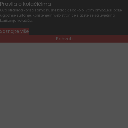
Pravila o kolačićima
Ova stranica koristi samo nužne kolačiće kako bi Vam omogućili bolje i
ugodnije surfanje. Korištenjem web stranice slažete se sa uvjetima
korištenja kolačića.
Saznajte više
Prihvati