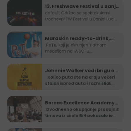
13. Freshwave Festival u Banjoj
Luci
default
Održao se spektakularni
trodnevni FW Festival u Banjoj Luci
od...
Maraskin ready-to-drink,
dobro prepoznatljivi PeTe je
PeTe, koji je okrunjen zlatnom
medaljom na IWSC-u,
na Sarajevo Street Food
najprestižnijem...
Festivalu!
Johnnie Walker vodi brigu o
tebi: Jeftiniji povratak kući
Koliko puta ste na kraju večeri
stajali ispred auta i razmišljali:
taxi vozilima širom BiH
"Ma
...
Boreas Excellence Academy
2025
Dvodnevno okupljanje prodajnih
timova iz cijele BiH pokazalo je
...