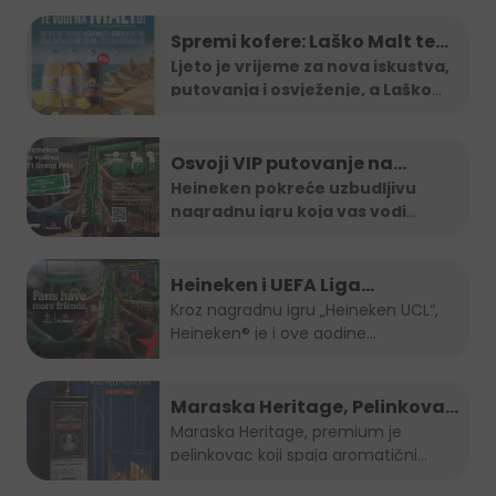
Spremi kofere: Laško Malt te
vodi na Maltu
Ljeto je vrijeme za nova iskustva,
putovanja i osvježenje, a Laško
...
Osvoji VIP putovanje na
Formula 1 utrku uz Heineken
Heineken pokreće uzbudljivu
nagradnu igru koja vas vodi
nagradnu igru
direktno na
...
Heineken i UEFA Liga
šampiona nagradili ljubitelje
Kroz nagradnu igru „Heineken UCL“,
Heineken® je i ove godine...
nogometa u BiH
Maraska Heritage, Pelinkovac
nad Pelinkovcima
Maraska Heritage, premium je
pelinkovac koji spaja aromatični
pelin...