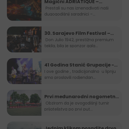
Magični ADRIATIQUE –
posljednja noć SFF-a
Prestali su nas iznenađivati naši
dugogodišnji saradnici –...
30. Sarajevo Film Festival –
Don Julio Gala zabava
Don Julio 1942, prestižna premium
tekila, bila je sponzor gala...
41 Godina Stanić Grupacije -
koncert Indira Forza i Berin
I ove godine , tradicijonalno u lipnju
smo proslavili rodjendan...
Buturović
Prvi međunarodni nogometni
turnir prijateljstva
Obzirom da je ovogodišnji turnir
prijateljstva po prvi put...
Jednim klikom posadite drvo