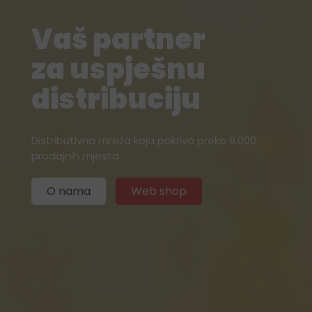
Vaš partner
Vaš partner
za uspješnu
za uspješnu
distribuciju
distribuciju
Distributivna mreža koja pokriva preko 8.000
Distributivna mreža koja pokriva preko 9.000
prodajnih mjesta.
prodajnih mjesta.
O nama
O nama
Web shop
Web shop