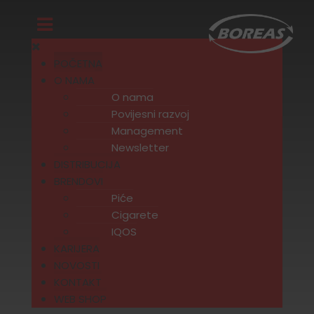
POČETNA
O NAMA
O nama
Povijesni razvoj
Management
Newsletter
DISTRIBUCIJA
BRENDOVI
Piće
Cigarete
IQOS
KARIJERA
NOVOSTI
KONTAKT
WEB SHOP